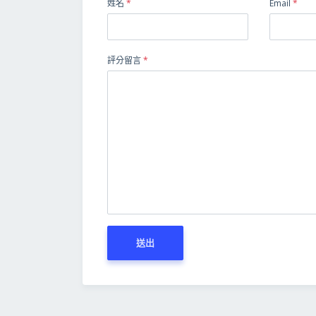
姓名
*
Email
*
評分留言
*
送出