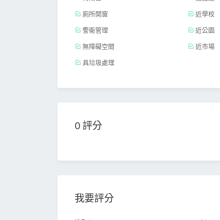
廁所開窗
近學校
警衛管理
近公園
無障礙空間
近市場
具垃圾處理
0 評分
我要評分