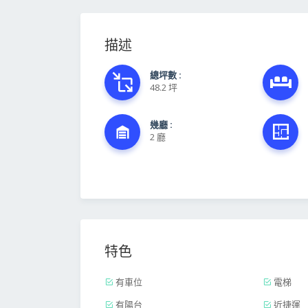
描述
總坪數 :
48.2 坪
幾廳 :
2 廳
特色
有車位
電梯
有陽台
近捷運