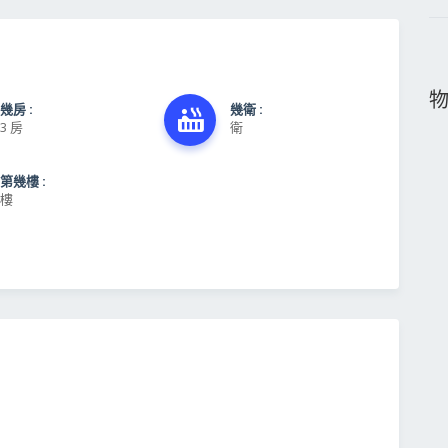
幾房 :
幾衛 :
3 房
衛
第幾樓 :
樓