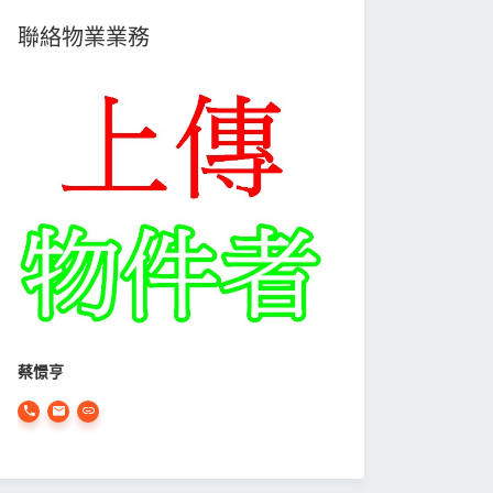
聯絡物業業務
蔡憬亨