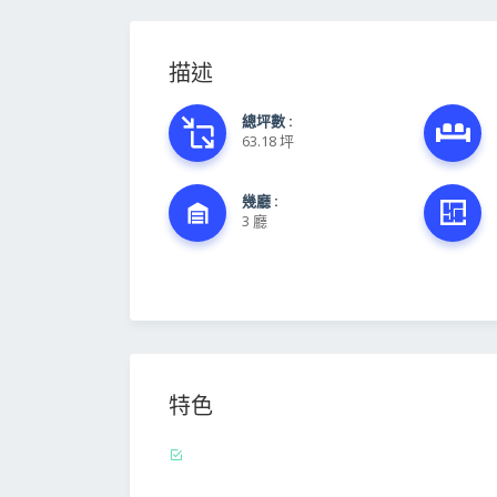
描述
總坪數 :
63.18 坪
幾廳 :
3 廳
特色