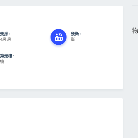
幾房 :
幾衛 :
4房 房
衛
第幾樓 :
樓