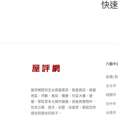
快速
六都中
板橋|
台北市
屋評網提供全台買屋需求、售屋資訊，根據
桃園市
地區、坪數、格局、樓層、社區大樓、捷
運、學區等多元條件篩選。房屋買賣物件，
台中市
包含公寓、透天、別墅、店面等，幫助您快
台南市
速找到適合的房子。