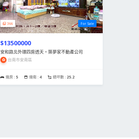
366
For Sale
$13500000
安和路北外環四房透天。築夢家不動產公司
台南市安南區
幾房 :
5
幾衛 :
4
總坪數 :
25.2