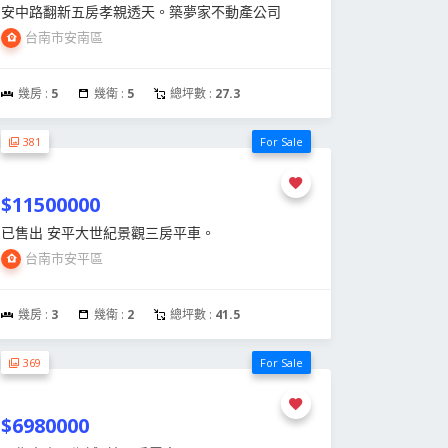
安中路翻新五房孝親透天。築夢家不動產公司
台南市安南區
幾房 :
5
幾衛 :
5
總坪數 :
27.3
381
For Sale
$11500000
已售出 安平大世紀景觀三房平車。
台南市安平區
幾房 :
3
幾衛 :
2
總坪數 :
41.5
369
For Sale
$6980000