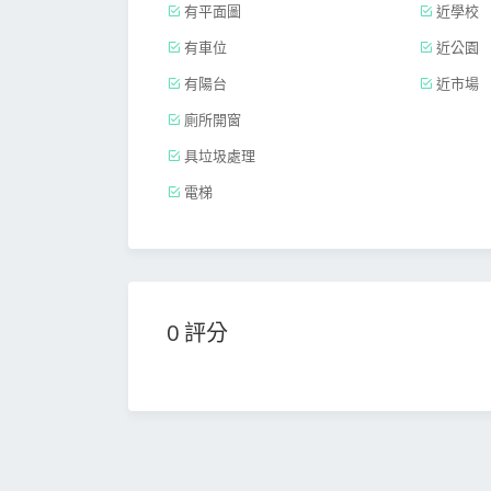
有平面圖
近學校
有車位
近公園
有陽台
近市場
廁所開窗
具垃圾處理
電梯
0 評分