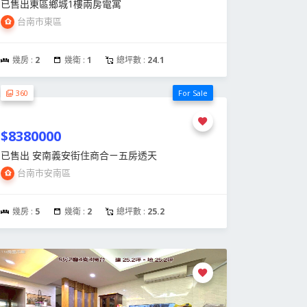
已售出東區鄉城1樓兩房電寓
台南市東區
幾房 :
2
幾衛 :
1
總坪數 :
24.1
360
For Sale
$8380000
已售出 安南義安街住商合ㄧ五房透天
台南市安南區
幾房 :
5
幾衛 :
2
總坪數 :
25.2