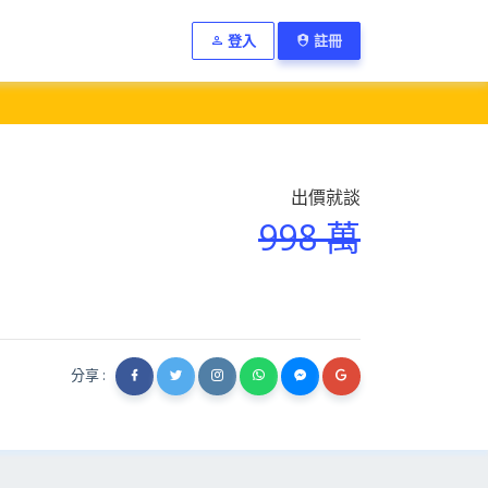
登入
註冊
出價就談
998 萬
分享 :