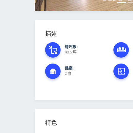
描述
總坪數 :
40.6 坪
幾廳 :
2 廳
特色