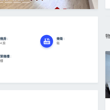
幾房 :
幾衛 :
4 房
衛
第幾樓 :
樓