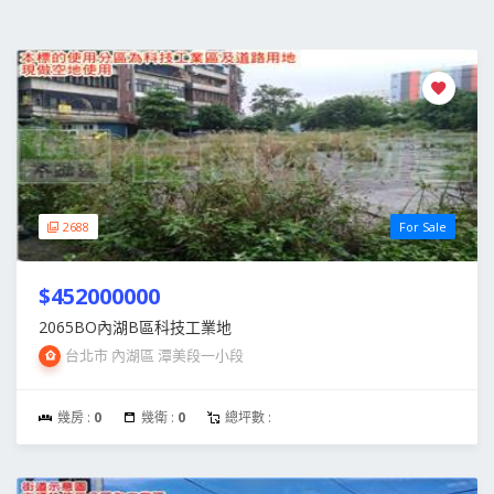
2688
For Sale
$452000000
2065BO內湖B區科技工業地
台北市 內湖區 潭美段一小段
幾房 :
0
幾衛 :
0
總坪數 :