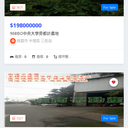
1871
For Sale
$198000000
968BO中央大學旁都計農地
桃園市 中壢區 三民段
幾房 :
0
幾衛 :
0
總坪數 :
1321
For Sale