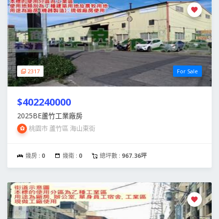
2317
For Sale
$402240000
2025BE蘆竹工業廠房
桃園市 蘆竹區 海山東街
幾房 :
0
幾衛 :
0
總坪數 :
967.36坪