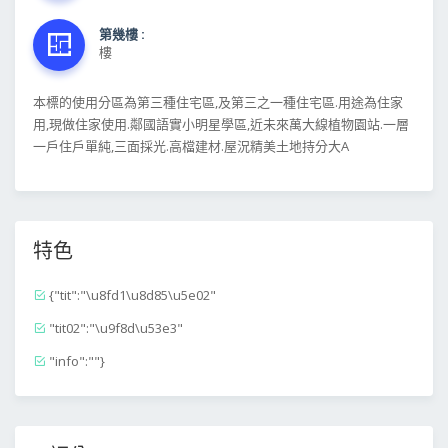
第幾樓 :
樓
本標的使用分區為第三種住宅區,及第三之一種住宅區.用途為住家
用,現做住家使用.鄰國語實小明星學區,近未來萬大線植物園站.一層
一戶住戶單純,三面採光.高檔建材.屋況精美土地持分大A
特色
{"tit":"\u8fd1\u8d85\u5e02"
"tit02":"\u9f8d\u53e3"
"info":""}