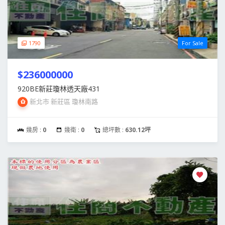
1790
For Sale
$236000000
920BE新莊瓊林透天廠431
新北市 新莊區 瓊林南路
幾房 :
0
幾衛 :
0
總坪數 :
630.12坪