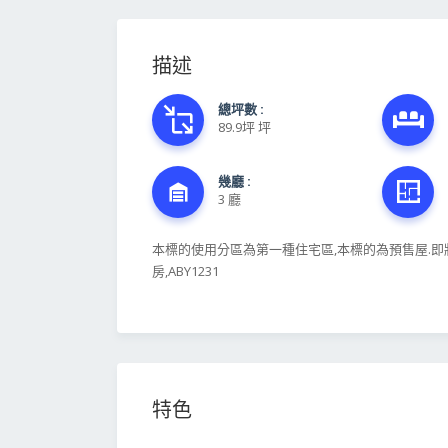
描述
總坪數 :
89.9坪 坪
幾廳 :
3 廳
本標的使用分區為第一種住宅區,本標的為預售屋.即將
房,ABY1231
特色