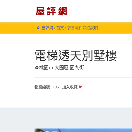
屋評網
/
首頁
/ 求售物件詳細說明
電梯透天別墅樓
桃園市 大園區 園九街
物業編號
: 186
加入收藏