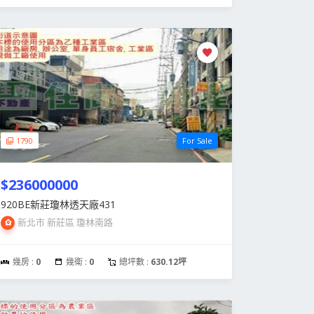
1790
For Sale
$236000000
920BE新莊瓊林透天廠431
新北市 新莊區 瓊林南路
幾房 :
0
幾衛 :
0
總坪數 :
630.12坪