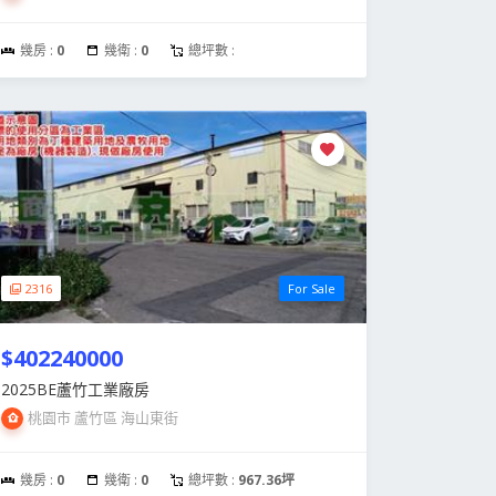
幾房 :
0
幾衛 :
0
總坪數 :
2316
For Sale
$402240000
2025BE蘆竹工業廠房
桃園市 蘆竹區 海山東街
幾房 :
0
幾衛 :
0
總坪數 :
967.36坪