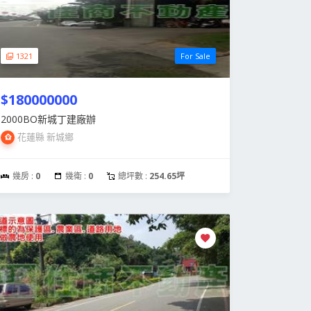
1321
For Sale
$180000000
2000BO新城丁建廠辦
花蓮縣 新城鄉
幾房 :
0
幾衛 :
0
總坪數 :
254.65坪