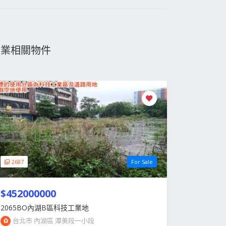
物業相關物件
2687
For Sale
$452000000
2065BO內湖B區科技工業地
台北市 內湖區 潭美段一小段