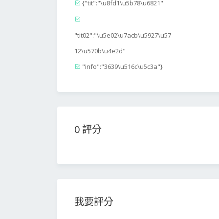
{"tit":"\u8fd1\u5b78\u6821"
"tit02":"\u5e02\u7acb\u5927\u57
12\u570b\u4e2d"
"info":"3639\u516c\u5c3a"}
0 評分
我要評分