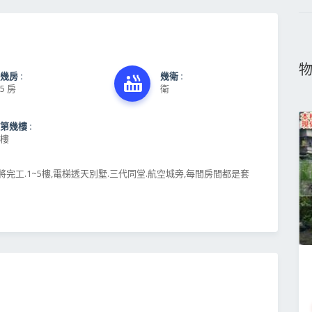
幾房 :
幾衛 :
5 房
衛
第幾樓 :
樓
完工.1~5樓,電梯透天別墅.三代同堂.航空城旁,每間房間都是套