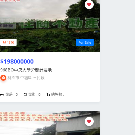
1870
For Sale
$198000000
968BO中央大學旁都計農地
桃園市 中壢區 三民段
幾房 :
0
幾衛 :
0
總坪數 :