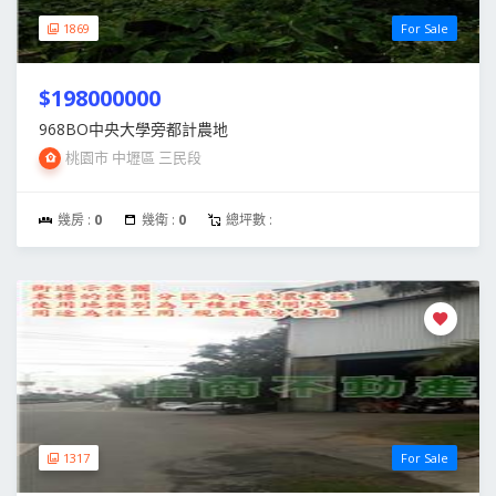
1869
For Sale
$198000000
968BO中央大學旁都計農地
桃園市 中壢區 三民段
幾房 :
0
幾衛 :
0
總坪數 :
1317
For Sale