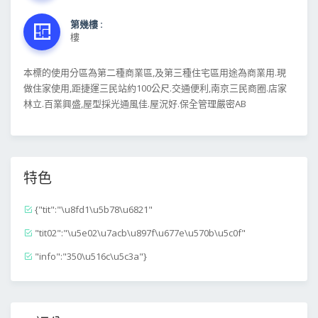
第幾樓 :
樓
本標的使用分區為第二種商業區,及第三種住宅區用途為商業用.現
做住家使用,距捷運三民站約100公尺.交通便利,南京三民商圈.店家
林立.百業興盛,屋型採光通風佳.屋況好.保全管理嚴密AB
特色
{"tit":"\u8fd1\u5b78\u6821"
"tit02":"\u5e02\u7acb\u897f\u677e\u570b\u5c0f"
"info":"350\u516c\u5c3a"}