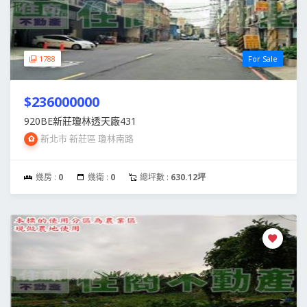
1788
For Sale
$236000000
920BE新莊瓊林透天廠431
新北市 新莊區 瓊林南路
幾房 :
0
幾衛 :
0
總坪數 :
630.12坪