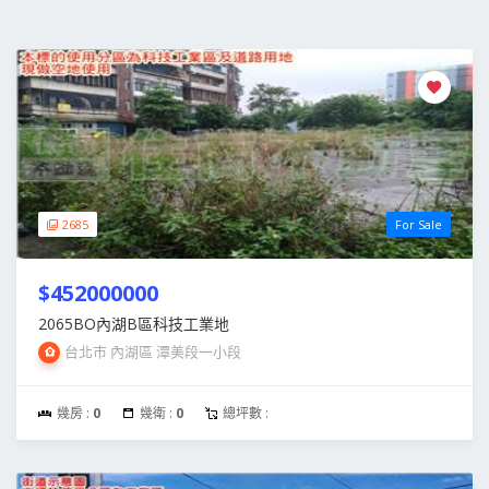
2685
For Sale
$452000000
2065BO內湖B區科技工業地
台北市 內湖區 潭美段一小段
幾房 :
0
幾衛 :
0
總坪數 :