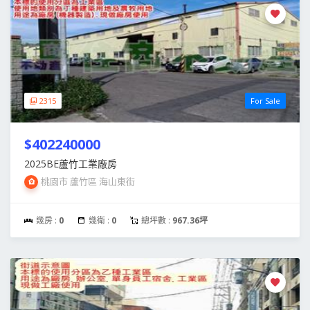
2315
For Sale
$402240000
2025BE蘆竹工業廠房
桃園市 蘆竹區 海山東街
幾房 :
0
幾衛 :
0
總坪數 :
967.36坪