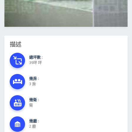
描述
總坪數 :
39坪 坪
幾房 :
3 房
幾衛 :
衛
幾廳 :
2 廳