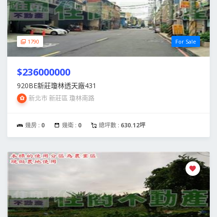
1790
For Sale
$236000000
920BE新莊瓊林透天廠431
新北市 新莊區 瓊林南路
幾房 :
0
幾衛 :
0
總坪數 :
630.12坪