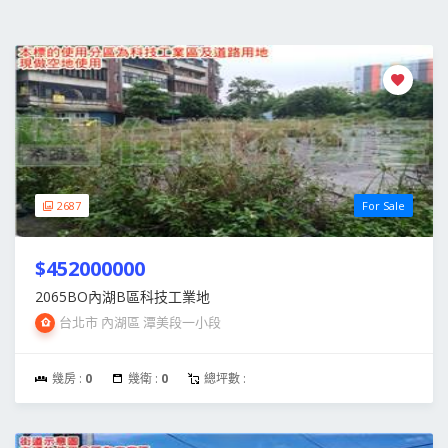
2687
For Sale
$452000000
2065BO內湖B區科技工業地
台北市 內湖區 潭美段一小段
幾房 :
0
幾衛 :
0
總坪數 :