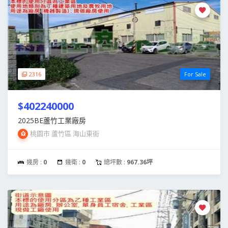
2316
For Sale
$402240000
2025BE蘆竹工業廠房
桃園市 蘆竹區 海山東街
幾房 :
0
幾衛 :
0
總坪數 :
967.36坪