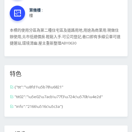
第幾樓 :
樓
本標的使用分區為第二種住宅區及道路用地,用途為商業用.現做住
辦使用,北市低總價房.輕鬆入手.可公司登記,巷口即有多線公車可達
捷運站,環境清幽.屋主重新整理ABY0630
特色
{"tit":"\u8fd1\u5b78\u6821"
"tit02":"\u5e02\u7acb\u77f3\u724c\u570b\u4e2d"
"info":"2166\u516c\u5c3a"}