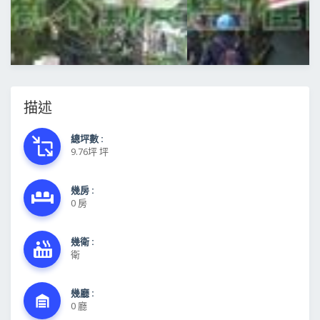
描述
總坪數 :
9.76坪 坪
幾房 :
0 房
幾衛 :
衛
幾廳 :
0 廳