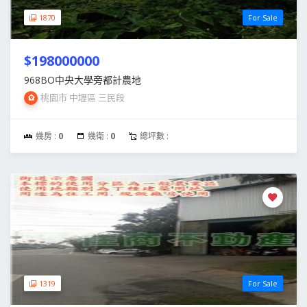
1870
For Sale
$198000000
968BO中央大學旁都計農地
桃園市 中壢區 三民段
幾房 :
0
幾衛 :
0
總坪數 :
1319
For Sale