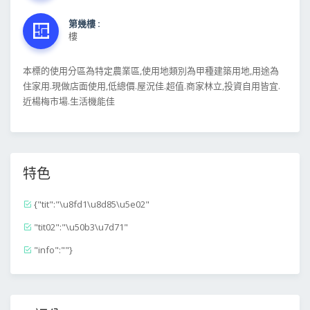
第幾樓 :
樓
本標的使用分區為特定農業區,使用地類別為甲種建築用地,用途為
住家用.現做店面使用,低總價.屋況佳.超值.商家林立,投資自用皆宜.
近楊梅市場.生活機能佳
特色
{"tit":"\u8fd1\u8d85\u5e02"
"tit02":"\u50b3\u7d71"
"info":""}