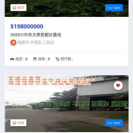
1870
For Sale
$198000000
968BO中央大學旁都計農地
桃園市 中壢區 三民段
幾房 :
0
幾衛 :
0
總坪數 :
1319
For Sale