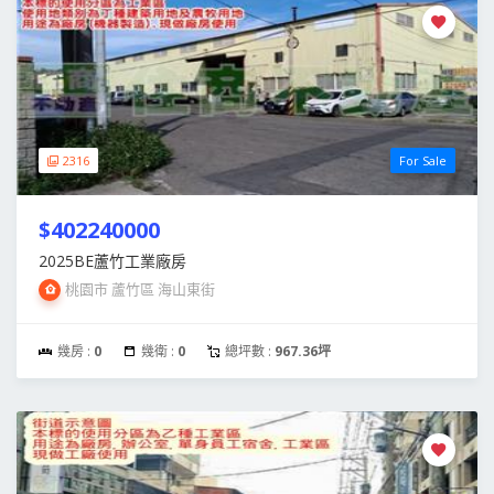
2316
For Sale
$402240000
2025BE蘆竹工業廠房
桃園市 蘆竹區 海山東街
幾房 :
0
幾衛 :
0
總坪數 :
967.36坪