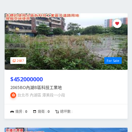
2687
For Sale
$452000000
2065BO內湖B區科技工業地
台北市 內湖區 潭美段一小段
幾房 :
0
幾衛 :
0
總坪數 :