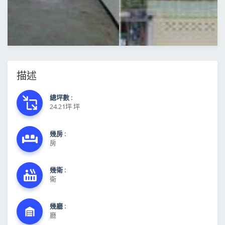
描述
總坪數 :
24.21坪 坪
幾房 :
房
幾衛 :
衛
幾廳 :
廳