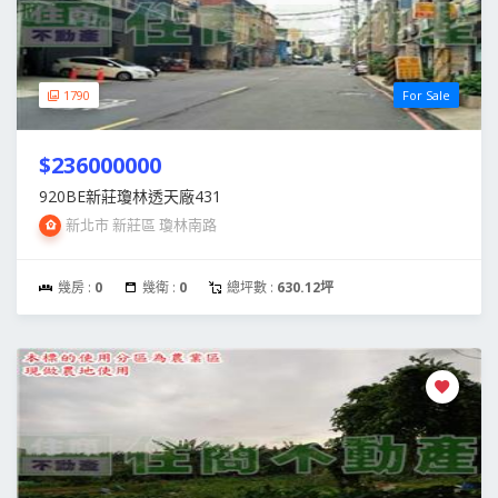
1790
For Sale
$236000000
920BE新莊瓊林透天廠431
新北市 新莊區 瓊林南路
幾房 :
0
幾衛 :
0
總坪數 :
630.12坪