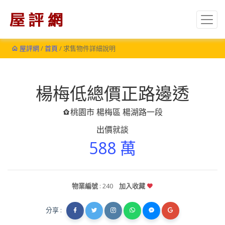
屋評網
/
首頁
/ 求售物件詳細說明
楊梅低總價正路邊透
桃園市 楊梅區 楊湖路一段
出價就談
588 萬
物業編號
: 240
加入收藏
分享 :