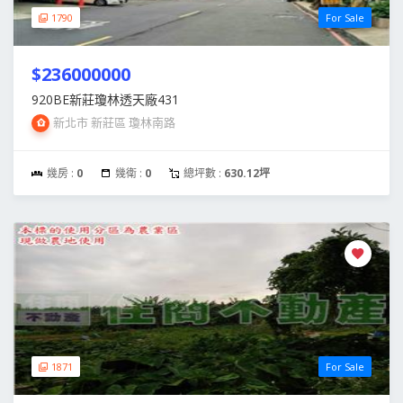
1790
For Sale
$236000000
920BE新莊瓊林透天廠431
新北市 新莊區 瓊林南路
幾房 :
0
幾衛 :
0
總坪數 :
630.12坪
1871
For Sale