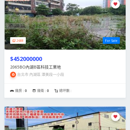
2688
For Sale
$452000000
2065BO內湖B區科技工業地
台北市 內湖區 潭美段一小段
幾房 :
0
幾衛 :
0
總坪數 :