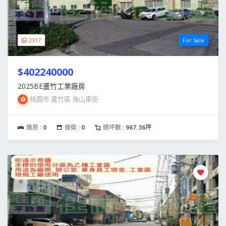
2317
For Sale
$402240000
2025BE蘆竹工業廠房
桃園市 蘆竹區 海山東街
幾房 :
0
幾衛 :
0
總坪數 :
967.36坪