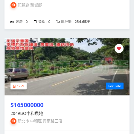
花蓮縣 新城鄉
幾房 :
0
幾衛 :
0
總坪數 :
254.65坪
1279
For Sale
$165000000
2049BO中和農地
新北市 中和區 興南路三段