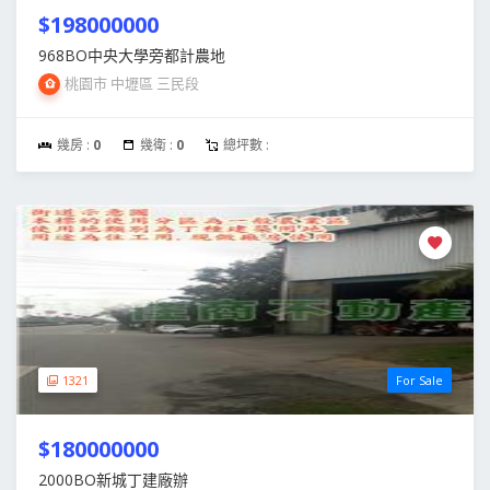
$198000000
968BO中央大學旁都計農地
桃園市 中壢區 三民段
幾房 :
0
幾衛 :
0
總坪數 :
1321
For Sale
$180000000
2000BO新城丁建廠辦