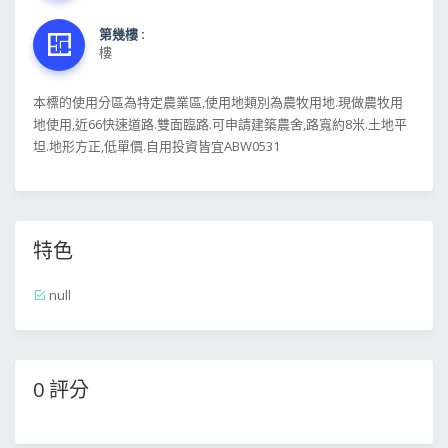
第幾樓 :
樓
本標的使用分區為特定農業區,使用地類別為農牧用地.現做農牧用
地使用,近66快速道路.雙面臨路.可申請建築農舍,路寬約8米.土地平
坦.地形方正,低單價.自用投資皆宜ABW0531
特色
null
0 評分