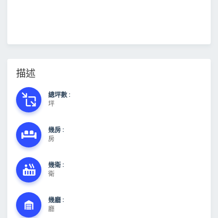
描述
總坪數 :
坪
幾房 :
房
幾衛 :
衛
幾廳 :
廳