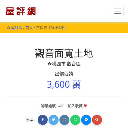
屋評網
/
首頁
/ 求售物件詳細說明
觀音面寬土地
桃園市 觀音區
出價就談
3,600 萬
物業編號
: 430
加入收藏
分享 :