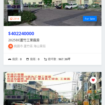
2314
For Sale
$402240000
2025BE蘆竹工業廠房
桃園市 蘆竹區 海山東街
幾房 :
0
幾衛 :
0
總坪數 :
967.36坪