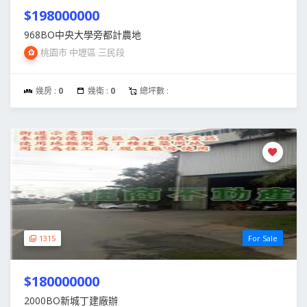
$198000000
968BO中央大學旁都計農地
桃園市 中壢區 三民段
幾房 :
0
幾衛 :
0
總坪數 :
1315
For Sale
$180000000
2000BO新城丁建廠辦