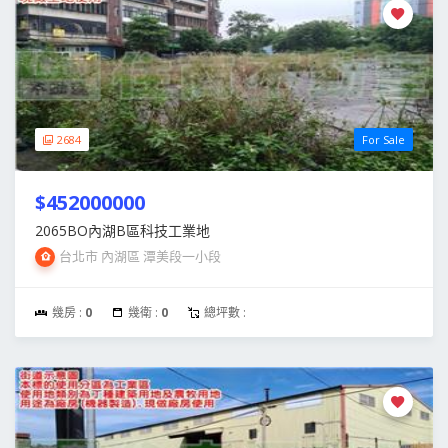
2684
For Sale
$452000000
2065BO內湖B區科技工業地
台北市 內湖區 潭美段一小段
幾房 :
0
幾衛 :
0
總坪數 :