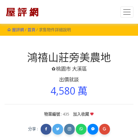
屋評網
/
首頁
/ 求售物件詳細說明
鴻禧山莊旁美農地
桃園市 大溪區
出價就談
4,580 萬
物業編號
: 435
加入收藏
分享 :