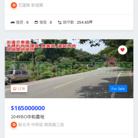
花蓮縣 新城鄉
幾房 :
0
幾衛 :
0
總坪數 :
254.65坪
1278
For Sale
$165000000
2049BO中和農地
新北市 中和區 興南路三段