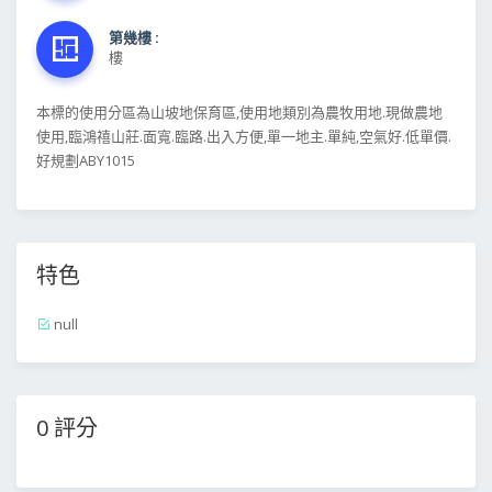
第幾樓 :
樓
本標的使用分區為山坡地保育區,使用地類別為農牧用地.現做農地
使用,臨鴻禧山莊.面寬.臨路.出入方便,單一地主.單純,空氣好.低單價.
好規劃ABY1015
特色
null
0 評分