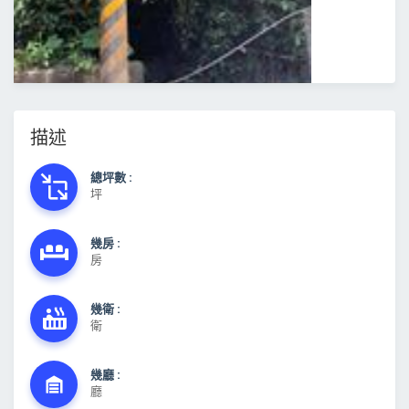
描述
總坪數 :
坪
幾房 :
房
幾衛 :
衛
幾廳 :
廳