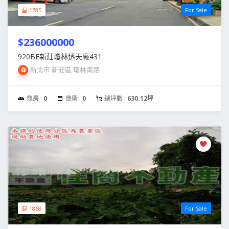
1785
For Sale
$236000000
920BE新莊瓊林透天廠431
新北市 新莊區 瓊林南路
幾房 :
0
幾衛 :
0
總坪數 :
630.12坪
1868
For Sale