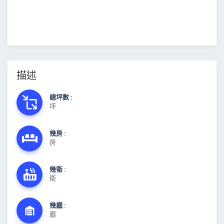
描述
總坪數 :
坪
幾房 :
房
幾衛 :
衛
幾廳 :
廳