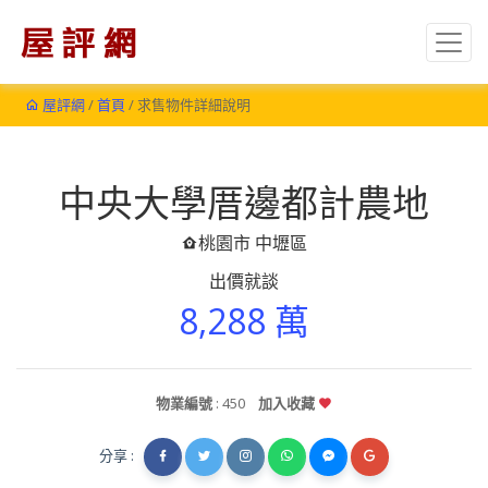
屋評網
/
首頁
/ 求售物件詳細說明
中央大學厝邊都計農地
桃園市 中壢區
出價就談
8,288 萬
物業編號
: 450
加入收藏
分享 :