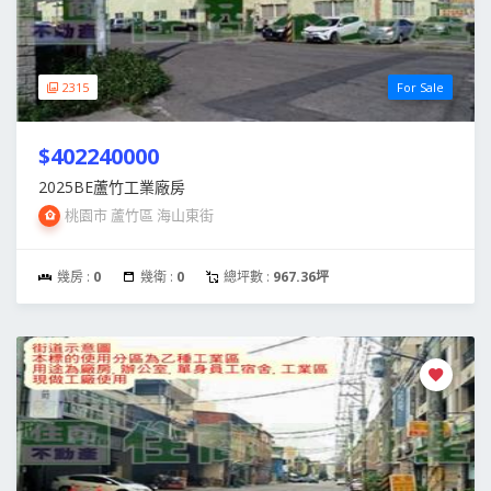
2315
For Sale
$402240000
2025BE蘆竹工業廠房
桃園市 蘆竹區 海山東街
幾房 :
0
幾衛 :
0
總坪數 :
967.36坪