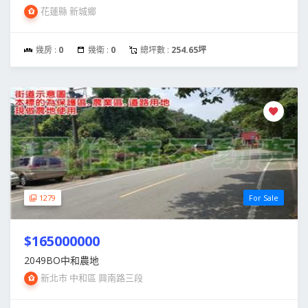
花蓮縣 新城鄉
幾房 :
0
幾衛 :
0
總坪數 :
254.65坪
1279
For Sale
$165000000
2049BO中和農地
新北市 中和區 興南路三段