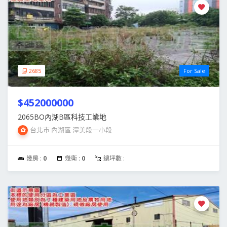
2685
For Sale
$452000000
2065BO內湖B區科技工業地
台北市 內湖區 潭美段一小段
幾房 :
0
幾衛 :
0
總坪數 :