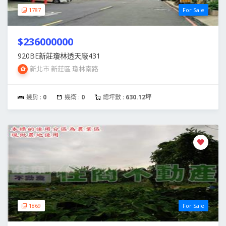
1787
For Sale
$236000000
920BE新莊瓊林透天廠431
新北市 新莊區 瓊林南路
幾房 :
0
幾衛 :
0
總坪數 :
630.12坪
1869
For Sale