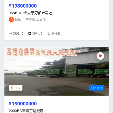
$198000000
968BO中央大學旁都計農地
桃園市 中壢區 三民段
幾房 :
0
幾衛 :
0
總坪數 :
1317
For Sale
$180000000
2000BO新城丁建廠辦