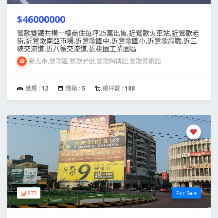
$46000000
鶯歌雙鐵共構一樓商住每坪25萬出售,近鶯歌火車站,近鶯歌老
街,近鶯歌南亞市場,近鶯歌國中,近鶯歌國小,近鶯歌高職,近三
峽交流道,近八德交流道,近桃園工業園區
新北市,鶯歌區,鶯歌老街,鶯歌陶博館,鶯歌藝術館
幾房 :
12
幾衛 :
5
總坪數 :
188
875
For Sale