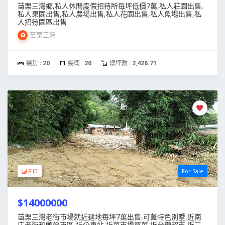
苗栗三灣鄉,私人休閒度假招待所每坪低價7萬,私人莊園出售,
私人果園出售,私人農場出售,私人花園出售,私人魚場出售,私
人招待園區出售
苗栗三灣
幾房 :
20
幾衛 :
20
總坪數 :
2,426.71
810
For Sale
$14000000
苗栗三灣老街市場就近建地每坪7萬出售,可蓋特色別墅,近南
庄老街和頭份市區,近公車站,近菜市場買菜,近台糖超市,近三