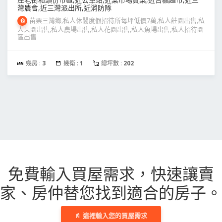
灣農會,近三灣派出所,近消防隊
苗栗三灣鄉,私人休閒度假招待所每坪低價7萬,私人莊園出售,私
人果園出售,私人農場出售,私人花園出售,私人魚場出售,私人招待園
區出售
幾房 :
3
幾衛 :
1
總坪數 :
202
免費輸入買屋需求，
快速讓賣
家、房仲替您找到適合的房子。
這裡輸入您的買屋需求