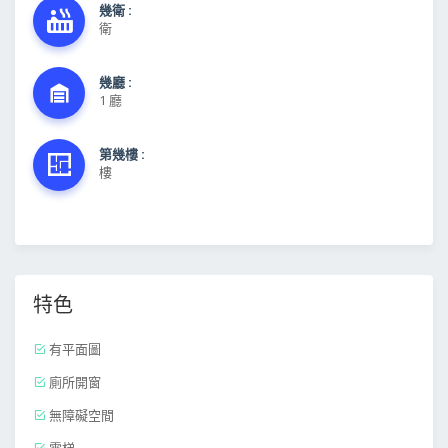
幾衛 :
衛
幾廳 :
1 廳
第幾樓 :
樓
特色
有平面圖
廁所開窗
無障礙空間