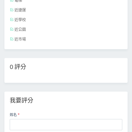
電梯
近捷運
近學校
近公園
近市場
0 評分
我要評分
姓名
*