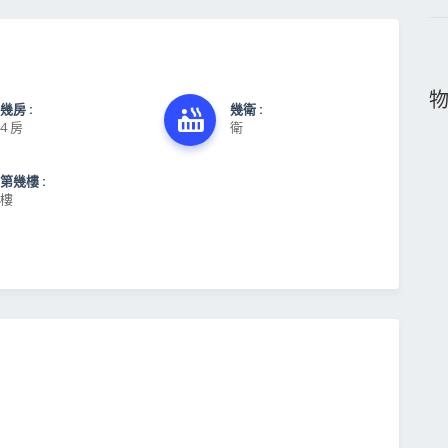
幾房 :
幾衛 :
4 房
衛
第幾樓 :
樓