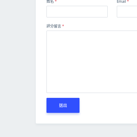
姓名
*
Email
*
評分留言
*
送出