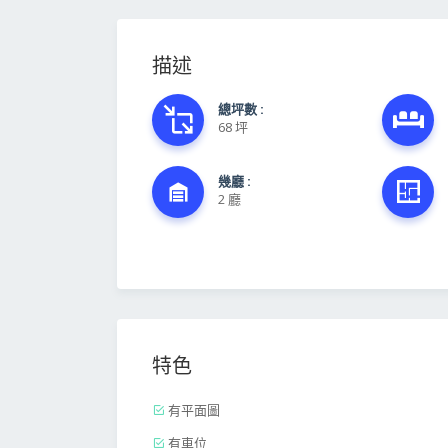
描述
總坪數 :
68 坪
幾廳 :
2 廳
特色
有平面圖
有車位