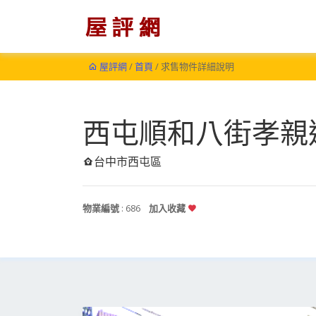
屋評網
/
首頁
/ 求售物件詳細說明
西屯順和八街孝親
台中市西屯區
物業編號
: 686
加入收藏