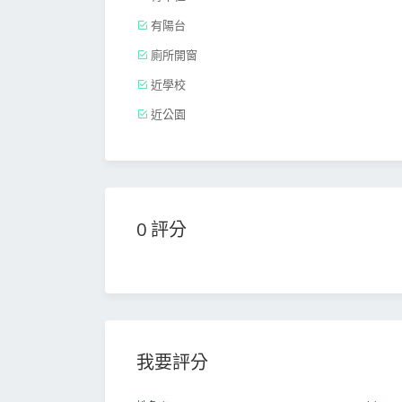
有陽台
廁所開窗
近學校
近公園
0 評分
我要評分