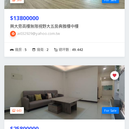
$13800000
興大旁高樓無限視野大五房典雅樓中樓
ai032929@yahoo.com.tw
幾房 :
5
幾衛 :
2
總坪數 :
49.442
643
For Sale
$25800000