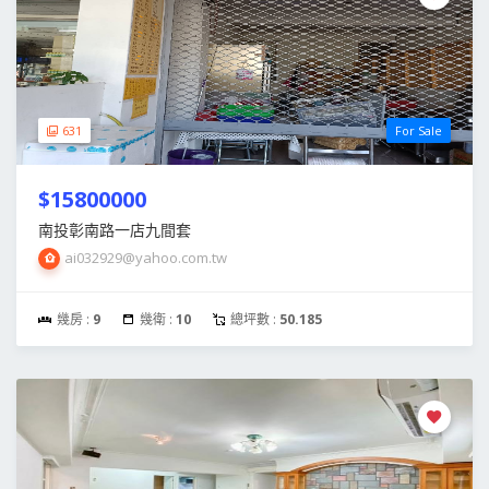
631
For Sale
$15800000
南投彰南路一店九間套
ai032929@yahoo.com.tw
幾房 :
9
幾衛 :
10
總坪數 :
50.185