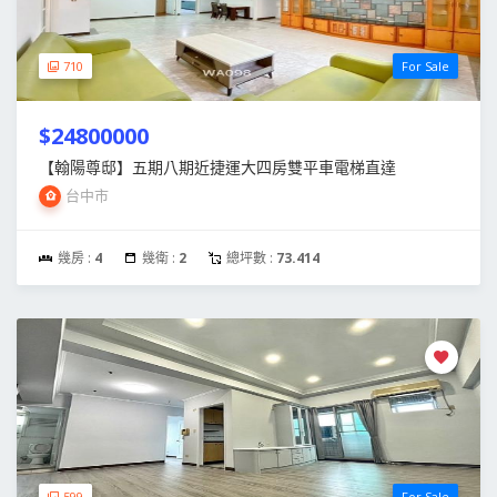
710
For Sale
$24800000
【翰陽尊邸】五期八期近捷運大四房雙平車電梯直達
台中市
幾房 :
4
幾衛 :
2
總坪數 :
73.414
599
For Sale