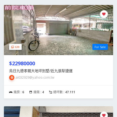
638
For Sale
$22980000
烏日九德孝親大地坪別墅/近九張犁捷運
ai032929@yahoo.com.tw
幾房 :
6
幾衛 :
4
總坪數 :
47.111