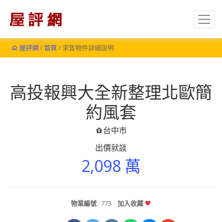
屋評網
/
首頁
/ 求售物件詳細說明
高投報興大全新整理北歐簡
約風套
台中市
出價就談
2,098 萬
物業編號
: 773
加入收藏