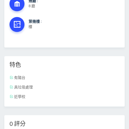
幾廳 :
8 廳
第幾樓 :
樓
特色
有陽台
具垃圾處理
近學校
0 評分