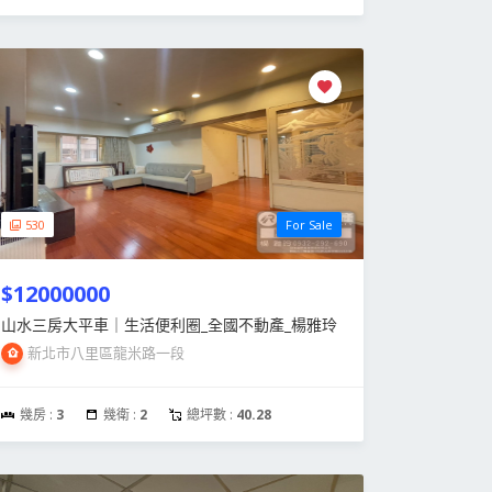
530
For Sale
$12000000
山水三房大平車｜生活便利圈_全國不動產_楊雅玲
新北市八里區龍米路一段
幾房 :
3
幾衛 :
2
總坪數 :
40.28