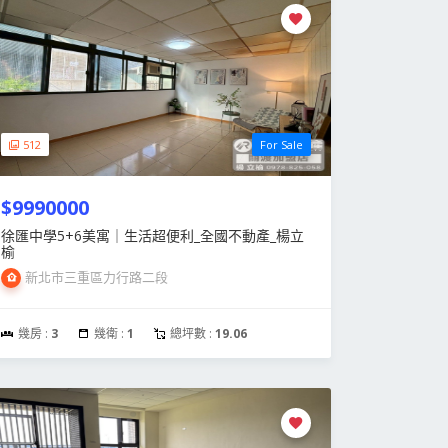
512
For Sale
$9990000
徐匯中學5+6美寓｜生活超便利_全國不動產_楊立
榆
新北市三重區力行路二段
幾房 :
3
幾衛 :
1
總坪數 :
19.06