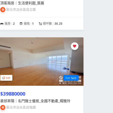
頂客兩房｜生活便利圈_葉展
新北市淡水區自立路
幾房 :
2
幾衛 :
1
總坪數 :
30.25
519
For Sale
$39880000
豪邸昇陽｜名門雅士優居_全國不動產_楊雅玲
新北市淡水區自強路