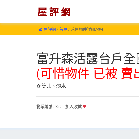
屋評網
/
首頁
/ 求售物件詳細說明
富升森活露台戶全
(可惜物件 已被 賣
雙北、淡水
物業編號
: 852
加入收藏