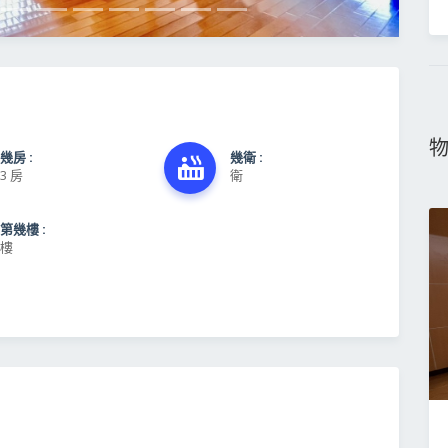
幾房 :
幾衛 :
3 房
衛
第幾樓 :
樓