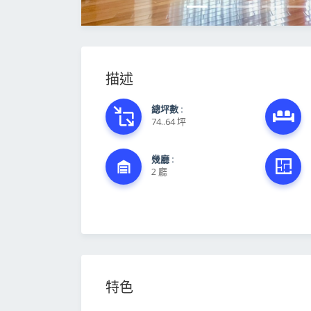
描述
總坪數 :
74..64 坪
幾廳 :
2 廳
特色