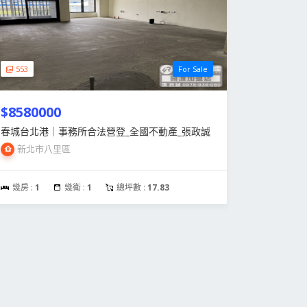
553
For Sale
$8580000
春城台北港｜事務所合法營登_全國不動產_張政誠
新北市八里區
幾房 :
1
幾衛 :
1
總坪數 :
17.83