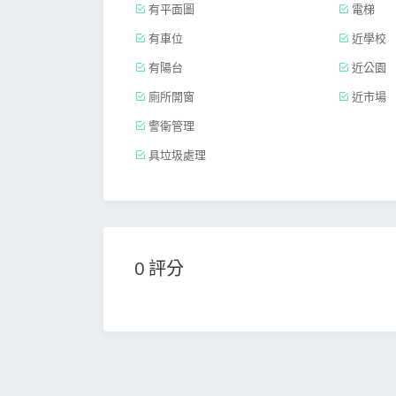
有平面圖
電梯
有車位
近學校
有陽台
近公園
廁所開窗
近市場
警衛管理
具垃圾處理
0 評分