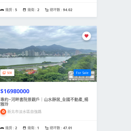
幾房 :
5
幾衛 :
2
總坪數 :
94.02
508
For Sale
$16980000
專約~河畔書院景觀戶｜山水靜居_全國不動產_楊
雅玲
新北市淡水區自強路
幾房 :
2
幾衛 :
1
總坪數 :
47.01