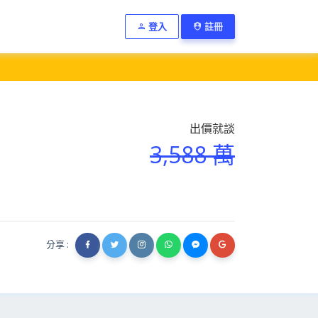
登入
註冊
出價就談
3,588 萬
分享 :