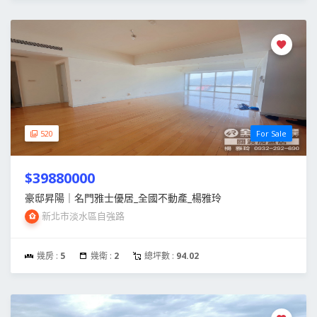
520
For Sale
$39880000
豪邸昇陽｜名門雅士優居_全國不動產_楊雅玲
新北市淡水區自強路
幾房 :
5
幾衛 :
2
總坪數 :
94.02