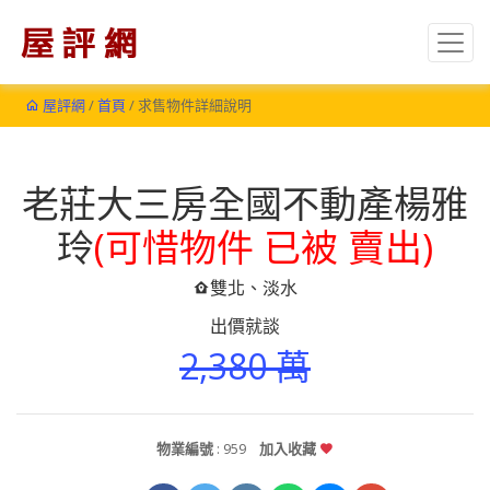
屋評網
/
首頁
/ 求售物件詳細說明
老莊大三房全國不動產楊雅
玲
(可惜物件 已被 賣出)
雙北、淡水
出價就談
2,380 萬
物業編號
: 959
加入收藏