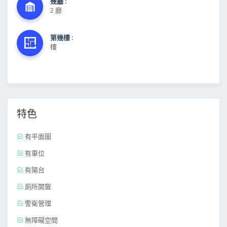
幾廳 :
2 廳
第幾樓 :
樓
特色
有平面圖
有車位
有陽台
廁所開窗
警衛管理
無障礙空間