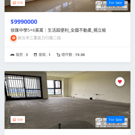
514
For Sale
$9990000
徐匯中學5+6美寓｜生活超便利_全國不動產_楊立榆
新北市三重區力行路二段
幾房 :
3
幾衛 :
1
總坪數 :
19.06
554
For Sale