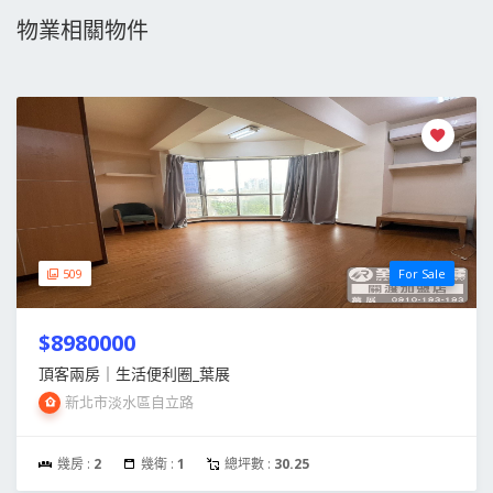
物業相關物件
509
For Sale
$8980000
頂客兩房｜生活便利圈_葉展
新北市淡水區自立路
幾房 :
2
幾衛 :
1
總坪數 :
30.25