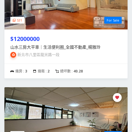
531
For Sale
$12000000
山水三房大平車｜生活便利圈_全國不動產_楊雅玲
新北市八里區龍米路一段
幾房 :
3
幾衛 :
2
總坪數 :
40.28