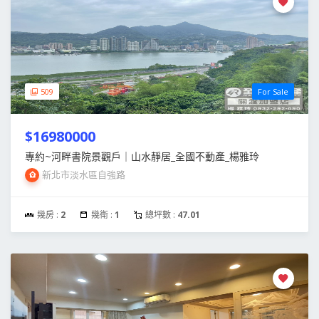
509
For Sale
$16980000
專約~河畔書院景觀戶｜山水靜居_全國不動產_楊雅玲
新北市淡水區自強路
幾房 :
2
幾衛 :
1
總坪數 :
47.01