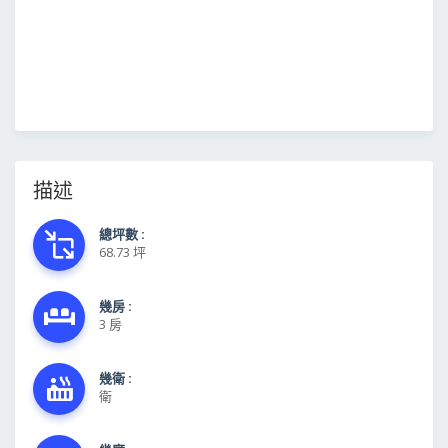
描述
總坪數 :
68.73 坪
幾房 :
3 房
幾衛 :
衛