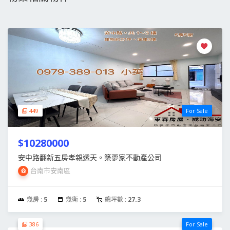
449
For Sale
$10280000
安中路翻新五房孝親透天。築夢家不動產公司
台南市安南區
幾房 :
5
幾衛 :
5
總坪數 :
27.3
386
For Sale