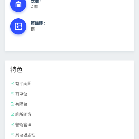
幾廳 :
2 廳
第幾樓 :
樓
特色
有平面圖
有車位
有陽台
廁所開窗
警衛管理
具垃圾處理