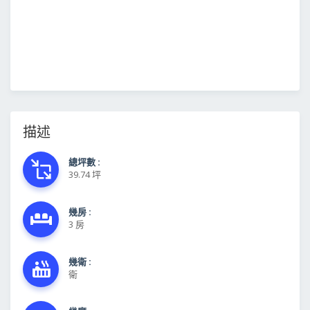
描述
總坪數 :
39.74 坪
幾房 :
3 房
幾衛 :
衛