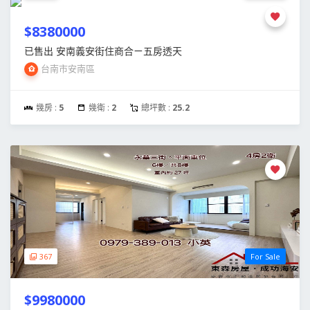
$8380000
已售出 安南義安街住商合ㄧ五房透天
台南市安南區
幾房 :
5
幾衛 :
2
總坪數 :
25.2
367
For Sale
$9980000