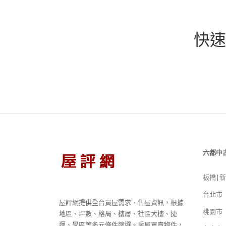
快速
六都中
板橋|
台北市
屋評網提供全台買屋需求、售屋資訊，根據
桃園市
地區、坪數、格局、樓層、社區大樓、捷
運、學區等多元條件篩選。房屋買賣物件，