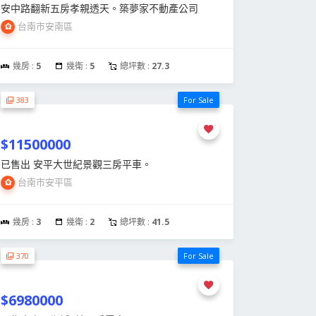
安中路翻新五房孝親透天。築夢家不動產公司
台南市安南區
幾房 :
5
幾衛 :
5
總坪數 :
27.3
383
For Sale
$11500000
已售出 安平大世紀景觀三房平車。
台南市安平區
幾房 :
3
幾衛 :
2
總坪數 :
41.5
370
For Sale
$6980000