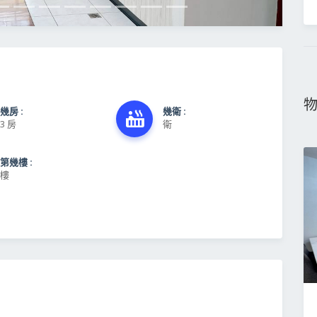
幾房 :
幾衛 :
3 房
衛
第幾樓 :
樓