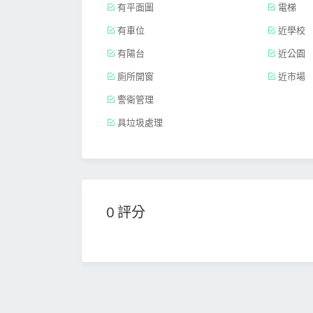
有平面圖
電梯
有車位
近學校
有陽台
近公園
廁所開窗
近市場
警衛管理
具垃圾處理
0 評分