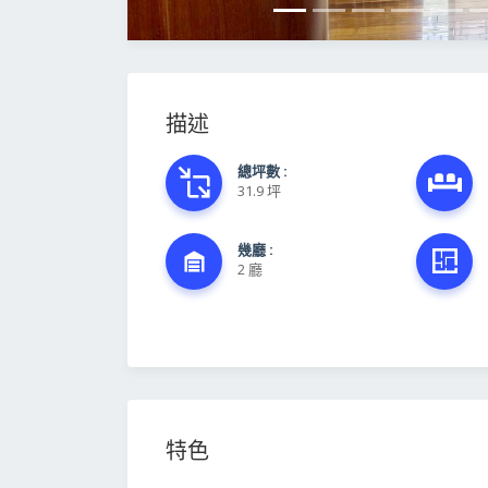
描述
總坪數 :
31.9 坪
幾廳 :
2 廳
特色