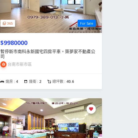
365
For Sale
$9980000
暫停新市南科永新國宅四房平車。築夢家不動產公
司
台南市新市區
幾房 :
4
幾衛 :
2
總坪數 :
40.6