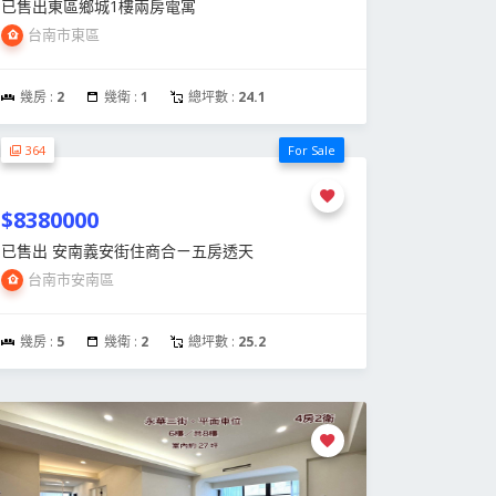
已售出東區鄉城1樓兩房電寓
台南市東區
幾房 :
2
幾衛 :
1
總坪數 :
24.1
364
For Sale
$8380000
已售出 安南義安街住商合ㄧ五房透天
台南市安南區
幾房 :
5
幾衛 :
2
總坪數 :
25.2