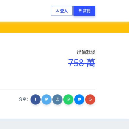
登入
註冊
出價就談
758 萬
分享 :