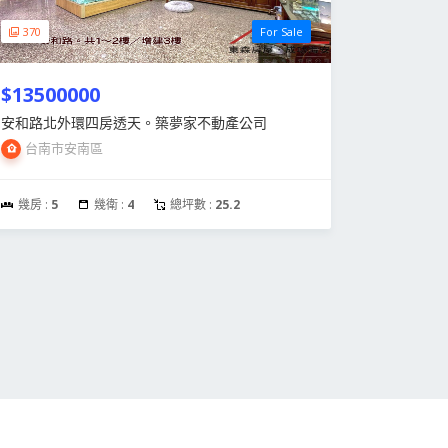
370
For Sale
$13500000
安和路北外環四房透天。築夢家不動產公司
台南市安南區
幾房 :
5
幾衛 :
4
總坪數 :
25.2