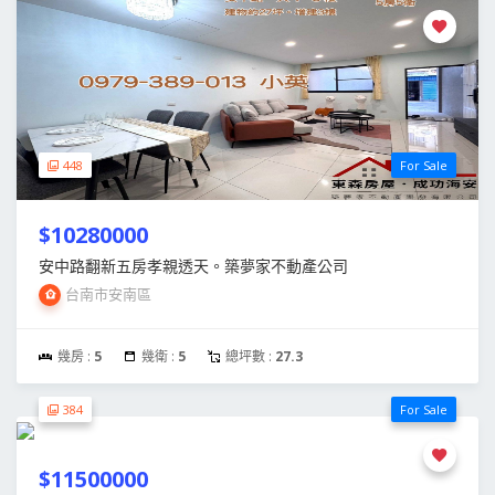
448
For Sale
$10280000
安中路翻新五房孝親透天。築夢家不動產公司
台南市安南區
幾房 :
5
幾衛 :
5
總坪數 :
27.3
384
For Sale
$11500000