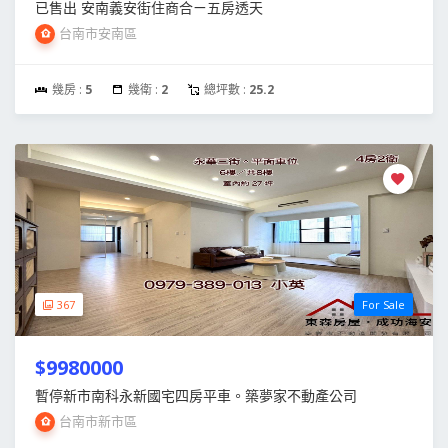
已售出 安南義安街住商合ㄧ五房透天
台南市安南區
幾房 :
5
幾衛 :
2
總坪數 :
25.2
367
For Sale
$9980000
暫停新市南科永新國宅四房平車。築夢家不動產公司
台南市新市區