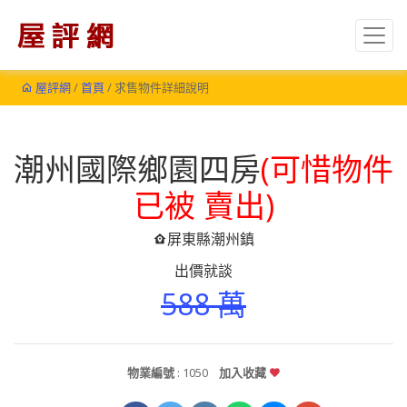
屋評網
/
首頁
/ 求售物件詳細說明
潮州國際鄉園四房
(可惜物件
已被 賣出)
屏東縣潮州鎮
出價就談
588 萬
物業編號
: 1050
加入收藏