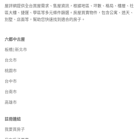
屋評網提供全台買屋需求、售屋資訊，根據地區、坪數、格局、樓層、社
區大樓、捷運、學區等多元條件篩選。房屋買賣物件，包含公寓、透天、
別墅、店面等，幫助您快速找到適合的房子。
六都中古屋
板橋|新北市
台北市
桃園市
台中市
台南市
高雄市
註冊連結
我要買房子