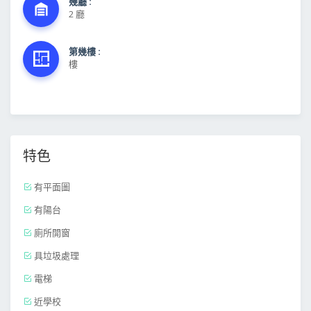
幾廳 :
2 廳
第幾樓 :
樓
特色
有平面圖
有陽台
廁所開窗
具垃圾處理
電梯
近學校