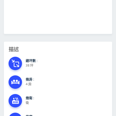
描述
總坪數 :
38 坪
幾房 :
4 房
幾衛 :
衛