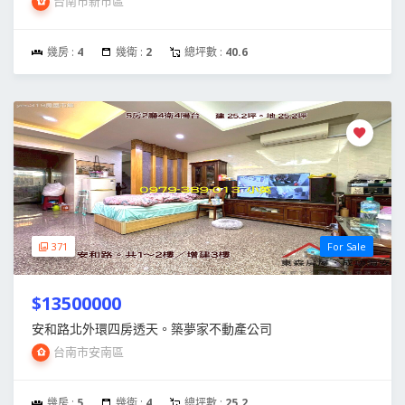
台南市新市區
幾房 :
4
幾衛 :
2
總坪數 :
40.6
371
For Sale
$13500000
安和路北外環四房透天。築夢家不動產公司
台南市安南區
幾房 :
5
幾衛 :
4
總坪數 :
25.2