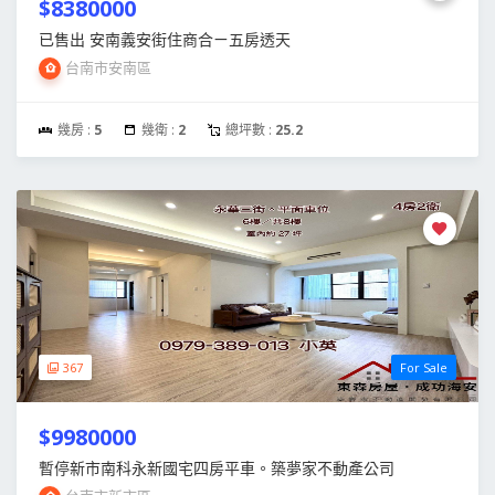
$8380000
已售出 安南義安街住商合ㄧ五房透天
台南市安南區
幾房 :
5
幾衛 :
2
總坪數 :
25.2
367
For Sale
$9980000
暫停新市南科永新國宅四房平車。築夢家不動產公司