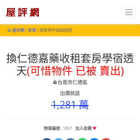
屋評網
/
首頁
/ 求售物件詳細說明
換仁德嘉藥收租套房學宿透
天
(可惜物件 已被 賣出)
台南市仁德區
出價就談
1,281 萬
物業編號
: 1057
加入收藏