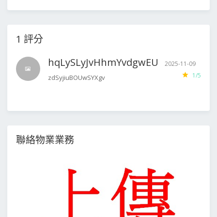
1 評分
hqLySLyJvHhmYvdgwEU
2025-11-09
1/5
zdSyjiuBOUwSYXgv
聯絡物業業務