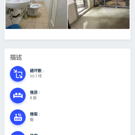
描述
總坪數 :
30.7 坪
幾房 :
8 房
幾衛 :
衛