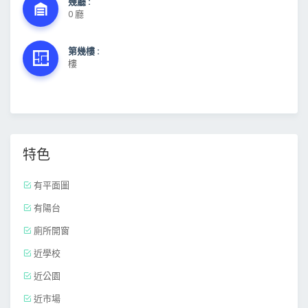
幾廳 :
0 廳
第幾樓 :
樓
特色
有平面圖
有陽台
廁所開窗
近學校
近公園
近市場