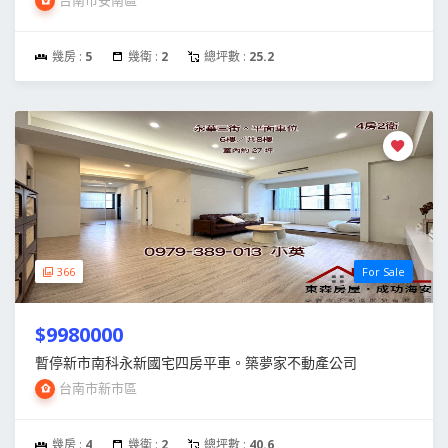
幾房 :
5
幾衛 :
2
總坪數 :
25.2
366
For Sale
$9980000
暫停新市南科永新國宅四房平車。築夢家不動產公司
台南市新市區
幾房 :
4
幾衛 :
2
總坪數 :
40.6