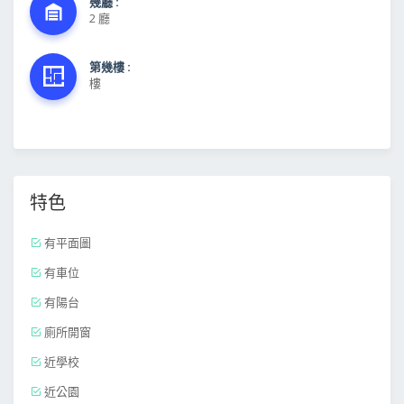
幾廳 :
2 廳
第幾樓 :
樓
特色
有平面圖
有車位
有陽台
廁所開窗
近學校
近公園