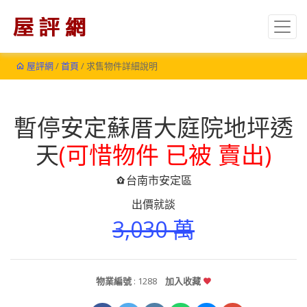
屋評網
/
首頁
/ 求售物件詳細說明
暫停安定蘇厝大庭院地坪透
天
(可惜物件 已被 賣出)
台南市安定區
出價就談
3,030 萬
物業編號
: 1288
加入收藏