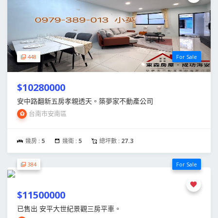
448
For Sale
$10280000
安中路翻新五房孝親透天。築夢家不動產公司
台南市安南區
幾房 :
5
幾衛 :
5
總坪數 :
27.3
384
For Sale
$11500000
已售出 安平大世紀景觀三房平車。