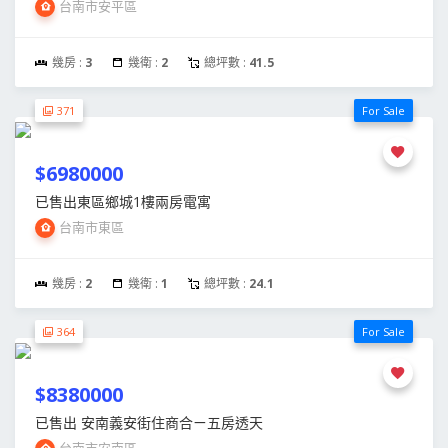
台南市安平區
幾房 :
3
幾衛 :
2
總坪數 :
41.5
371
For Sale
$6980000
已售出東區鄉城1樓兩房電寓
台南市東區
幾房 :
2
幾衛 :
1
總坪數 :
24.1
364
For Sale
$8380000
已售出 安南義安街住商合ㄧ五房透天
台南市安南區