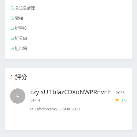
具垃圾處理
電梯
近學校
近公園
近市場
1 評分
czyisUTblazCDXoNWPRnvnh
2026-
01-14
1/5
IzOahdcWznWEOSUaSEFO