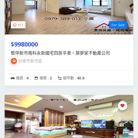
367
For Sale
$9980000
暫停新市南科永新國宅四房平車。築夢家不動產公司
台南市新市區
幾房 :
4
幾衛 :
2
總坪數 :
40.6