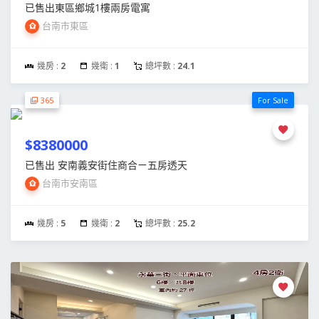
已售出東區鄉城1樓兩房電寓
台南市東區
幾房 :
2
幾衛 :
1
總坪數 :
24.1
365
For Sale
$8380000
已售出 安南義安街住商合ㄧ五房透天
台南市安南區
幾房 :
5
幾衛 :
2
總坪數 :
25.2