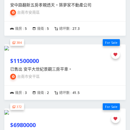
安中路翻新五房孝親透天。築夢家不動產公司
台南市安南區
幾房 :
5
幾衛 :
5
總坪數 :
27.3
384
For Sale
$11500000
已售出 安平大世紀景觀三房平車。
台南市安平區
幾房 :
3
幾衛 :
2
總坪數 :
41.5
372
For Sale
$6980000