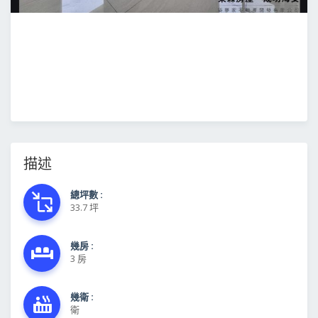
描述
總坪數 :
33.7 坪
幾房 :
3 房
幾衛 :
衛