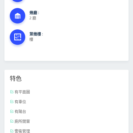
幾廳 :
2 廳
第幾樓 :
樓
特色
有平面圖
有車位
有陽台
廁所開窗
警衛管理