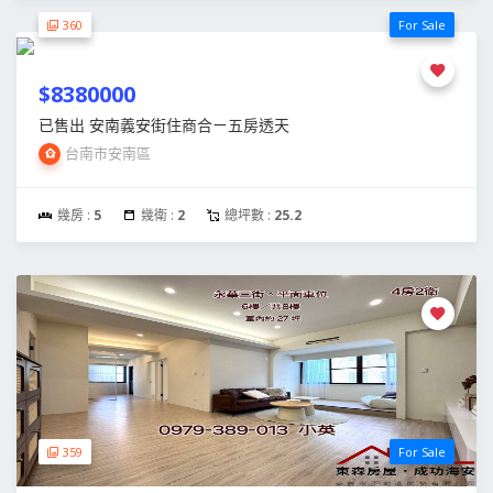
360
For Sale
$8380000
已售出 安南義安街住商合ㄧ五房透天
台南市安南區
幾房 :
5
幾衛 :
2
總坪數 :
25.2
359
For Sale