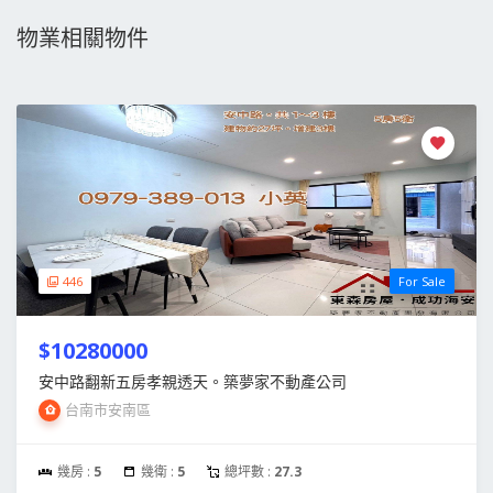
物業相關物件
446
For Sale
$10280000
安中路翻新五房孝親透天。築夢家不動產公司
台南市安南區
幾房 :
5
幾衛 :
5
總坪數 :
27.3