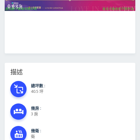
描述
總坪數 :
40.5 坪
幾房 :
3 房
幾衛 :
衛