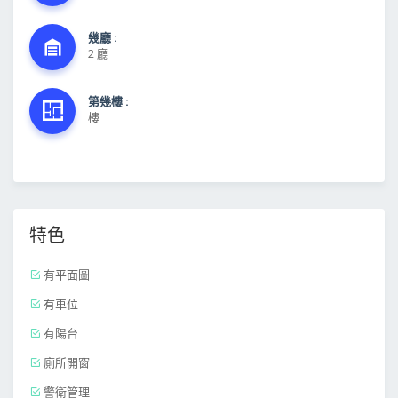
幾廳 :
2 廳
第幾樓 :
樓
特色
有平面圖
有車位
有陽台
廁所開窗
警衛管理