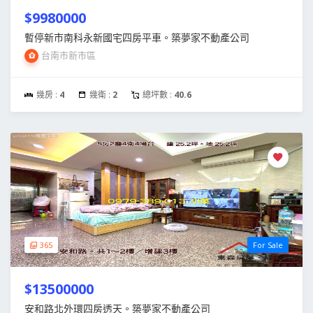
$9980000
暫停新市南科永新國宅四房平車。築夢家不動產公司
台南市新市區
幾房 :
4
幾衛 :
2
總坪數 :
40.6
365
For Sale
$13500000
安和路北外環四房透天。築夢家不動產公司