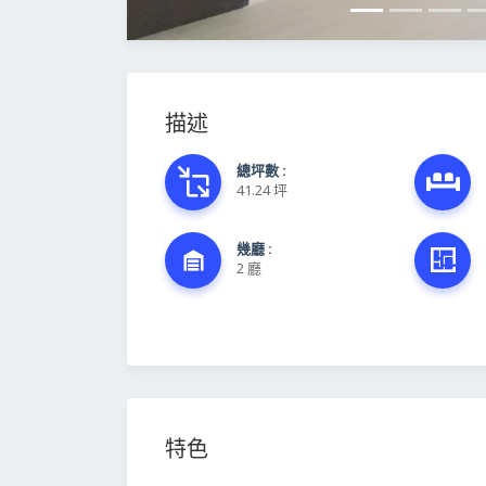
描述
總坪數 :
41.24 坪
幾廳 :
2 廳
特色