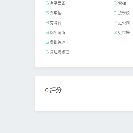
有平面圖
電梯
有車位
近學校
有陽台
近公園
廁所開窗
近市場
警衛管理
具垃圾處理
0 評分