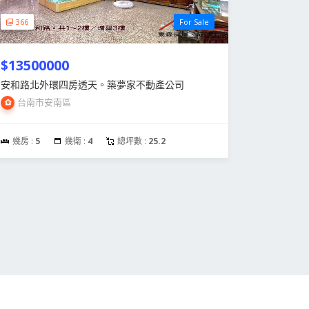
366
For Sale
$13500000
安和路北外環四房透天。築夢家不動產公司
台南市安南區
幾房 :
5
幾衛 :
4
總坪數 :
25.2