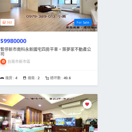
363
For Sale
$9980000
暫停新市南科永新國宅四房平車。築夢家不動產公
司
台南市新市區
幾房 :
4
幾衛 :
2
總坪數 :
40.6