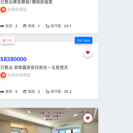
已售出東區鄉城1樓兩房電寓
台南市東區
幾房 :
2
幾衛 :
1
總坪數 :
24.1
361
For Sale
$8380000
已售出 安南義安街住商合ㄧ五房透天
台南市安南區
幾房 :
5
幾衛 :
2
總坪數 :
25.2