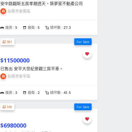
安中路翻新五房孝親透天。築夢家不動產公司
台南市安南區
幾房 :
5
幾衛 :
5
總坪數 :
27.3
381
For Sale
$11500000
已售出 安平大世紀景觀三房平車。
台南市安平區
幾房 :
3
幾衛 :
2
總坪數 :
41.5
369
For Sale
$6980000