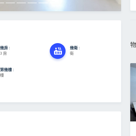
幾房 :
幾衛 :
3 房
衛
第幾樓 :
樓