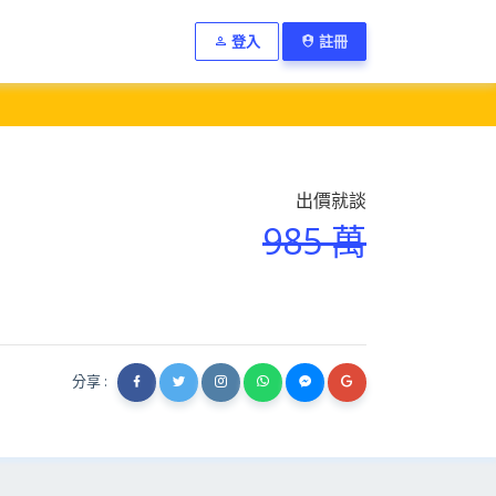
登入
註冊
出價就談
985 萬
分享 :