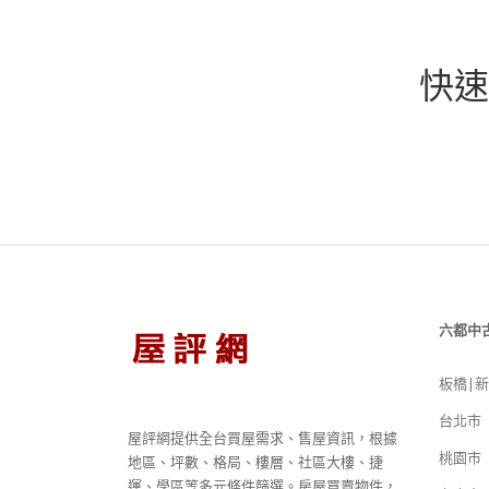
快速
六都中
板橋|
台北市
屋評網提供全台買屋需求、售屋資訊，根據
桃園市
地區、坪數、格局、樓層、社區大樓、捷
運、學區等多元條件篩選。房屋買賣物件，