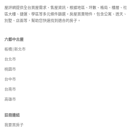
屋評網提供全台買屋需求、售屋資訊，根據地區、坪數、格局、樓層、社
區大樓、捷運、學區等多元條件篩選。房屋買賣物件，包含公寓、透天、
別墅、店面等，幫助您快速找到適合的房子。
六都中古屋
板橋|新北市
台北市
桃園市
台中市
台南市
高雄市
註冊連結
我要買房子