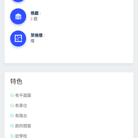
幾廳 :
2 廳
第幾樓 :
樓
特色
有平面圖
有車位
有陽台
廁所開窗
近學校