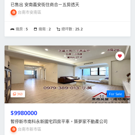
已售出 安南義安街住商合ㄧ五房透天
台南市安南區
幾房 :
5
幾衛 :
2
總坪數 :
25.2
363
For Sale
$9980000
暫停新市南科永新國宅四房平車。築夢家不動產公司
台南市新市區