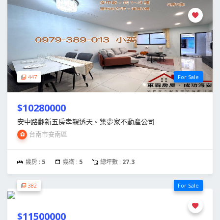
447
For Sale
$10280000
安中路翻新五房孝親透天。築夢家不動產公司
台南市安南區
幾房 :
5
幾衛 :
5
總坪數 :
27.3
382
For Sale
$11500000