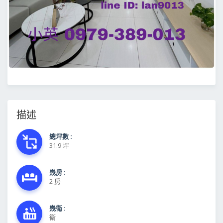
描述
總坪數 :
31.9 坪
幾房 :
2 房
幾衛 :
衛