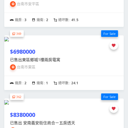
台南市安平區
幾房 :
3
幾衛 :
2
總坪數 :
41.5
369
For Sale
$6980000
已售出東區鄉城1樓兩房電寓
台南市東區
幾房 :
2
幾衛 :
1
總坪數 :
24.1
362
For Sale
$8380000
已售出 安南義安街住商合ㄧ五房透天