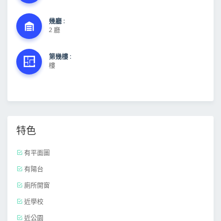
幾廳 :
2 廳
第幾樓 :
樓
特色
有平面圖
有陽台
廁所開窗
近學校
近公園