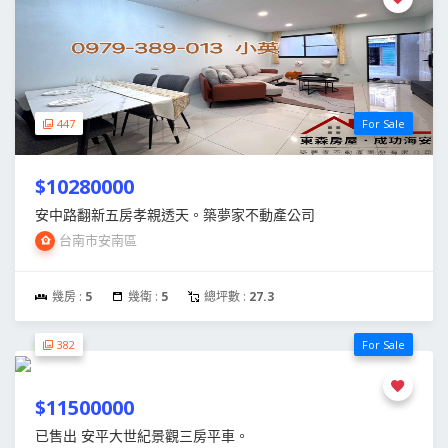
447
For Sale
$10280000
安中路翻新五房孝親透天。築夢家不動產公司
台南市安南區
幾房 :
5
幾衛 :
5
總坪數 :
27.3
382
For Sale
$11500000
已售出 安平大世紀景觀三房平車。