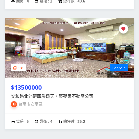
幾房 :
4
幾衛 :
2
總坪數 :
40.6
368
For Sale
$13500000
安和路北外環四房透天。築夢家不動產公司
台南市安南區
幾房 :
5
幾衛 :
4
總坪數 :
25.2