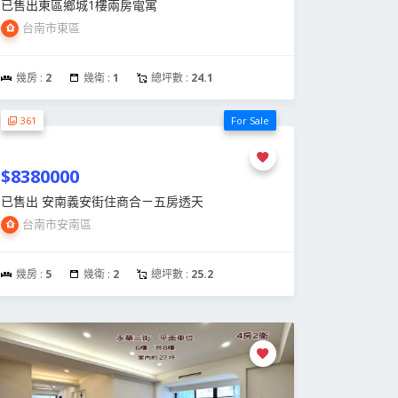
已售出東區鄉城1樓兩房電寓
台南市東區
幾房 :
2
幾衛 :
1
總坪數 :
24.1
361
For Sale
$8380000
已售出 安南義安街住商合ㄧ五房透天
台南市安南區
幾房 :
5
幾衛 :
2
總坪數 :
25.2