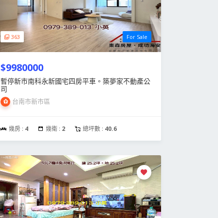
363
For Sale
$9980000
暫停新市南科永新國宅四房平車。築夢家不動產公
司
台南市新市區
幾房 :
4
幾衛 :
2
總坪數 :
40.6