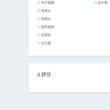
有平面圖
近市場
有車位
有陽台
廁所開窗
近學校
近公園
0 評分