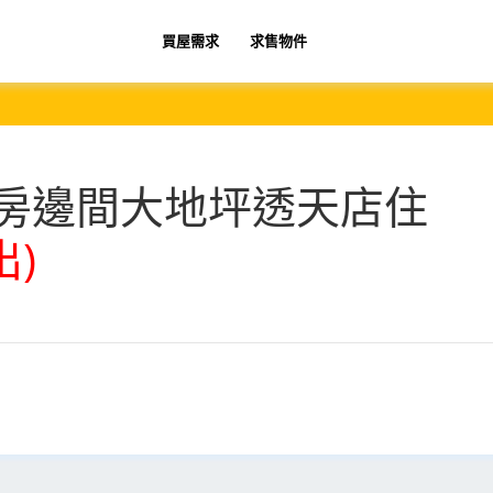
買屋需求
求售物件
房邊間大地坪透天店住
出)