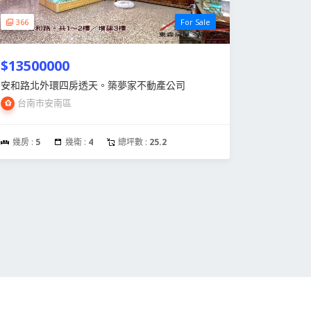
366
For Sale
$13500000
安和路北外環四房透天。築夢家不動產公司
台南市安南區
幾房 :
5
幾衛 :
4
總坪數 :
25.2