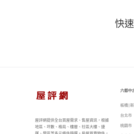
快速
六都中
板橋|
台北市
屋評網提供全台買屋需求、售屋資訊，根據
桃園市
地區、坪數、格局、樓層、社區大樓、捷
運、學區等多元條件篩選。房屋買賣物件，