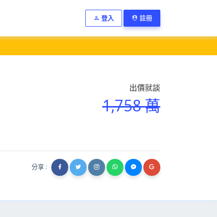
登入
註冊
出價就談
1,758 萬
分享 :