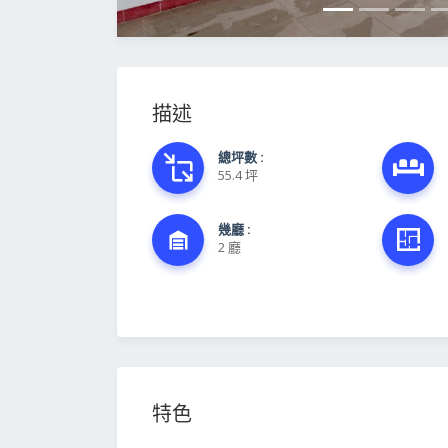
描述
總坪數 :
55.4 坪
幾廳 :
2 廳
特色