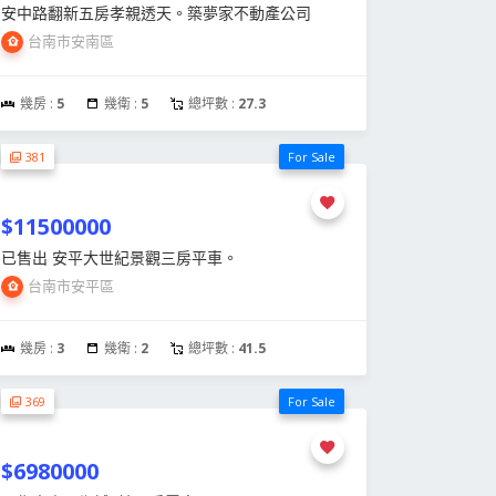
安中路翻新五房孝親透天。築夢家不動產公司
台南市安南區
幾房 :
5
幾衛 :
5
總坪數 :
27.3
381
For Sale
$11500000
已售出 安平大世紀景觀三房平車。
台南市安平區
幾房 :
3
幾衛 :
2
總坪數 :
41.5
369
For Sale
$6980000