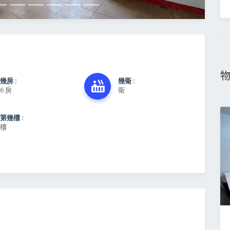
幾房 :
幾衛 :
6 房
衛
第幾樓 :
樓