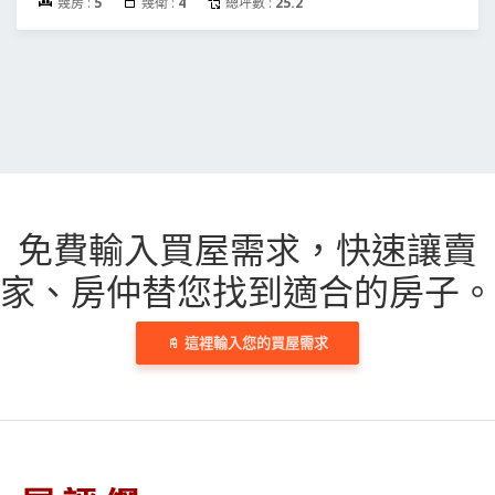
幾房 :
5
幾衛 :
4
總坪數 :
25.2
免費輸入買屋需求，
快速讓賣
家、房仲替您找到適合的房子。
這裡輸入您的買屋需求