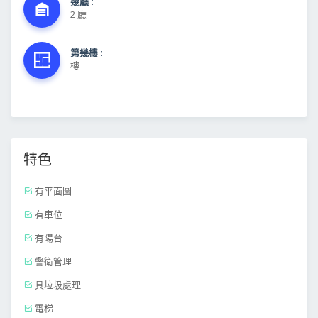
幾廳 :
2 廳
第幾樓 :
樓
特色
有平面圖
有車位
有陽台
警衛管理
具垃圾處理
電梯