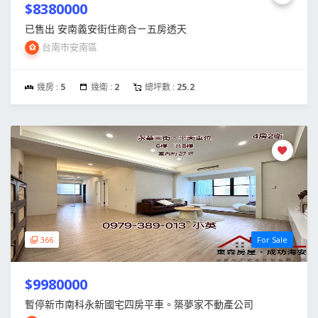
$8380000
已售出 安南義安街住商合ㄧ五房透天
台南市安南區
幾房 :
5
幾衛 :
2
總坪數 :
25.2
366
For Sale
$9980000
暫停新市南科永新國宅四房平車。築夢家不動產公司