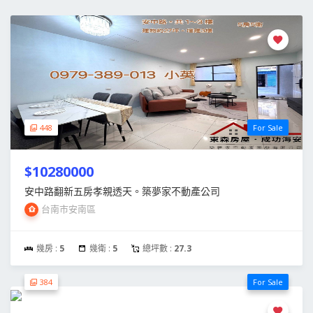
448
For Sale
$10280000
安中路翻新五房孝親透天。築夢家不動產公司
台南市安南區
幾房 :
5
幾衛 :
5
總坪數 :
27.3
384
For Sale