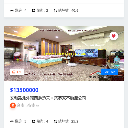
幾房 :
4
幾衛 :
2
總坪數 :
40.6
371
For Sale
$13500000
安和路北外環四房透天。築夢家不動產公司
台南市安南區
幾房 :
5
幾衛 :
4
總坪數 :
25.2