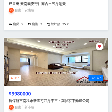
已售出 安南義安街住商合ㄧ五房透天
台南市安南區
幾房 :
5
幾衛 :
2
總坪數 :
25.2
367
For Sale
$9980000
暫停新市南科永新國宅四房平車。築夢家不動產公司
台南市新市區