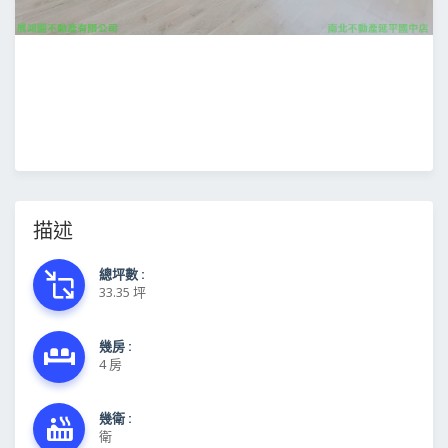
描述
總坪數 :
33.35 坪
幾房 :
4 房
幾衛 :
衛