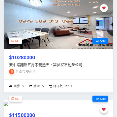
449
For Sale
$10280000
安中路翻新五房孝親透天。築夢家不動產公司
台南市安南區
幾房 :
5
幾衛 :
5
總坪數 :
27.3
387
For Sale
$11500000