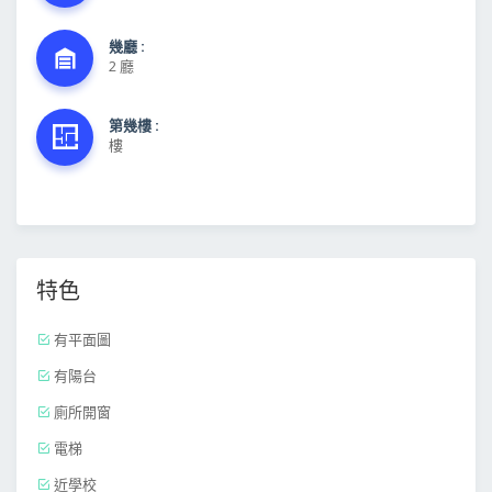
幾廳 :
2 廳
第幾樓 :
樓
特色
有平面圖
有陽台
廁所開窗
電梯
近學校