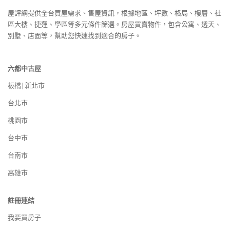
屋評網提供全台買屋需求、售屋資訊，根據地區、坪數、格局、樓層、社
區大樓、捷運、學區等多元條件篩選。房屋買賣物件，包含公寓、透天、
別墅、店面等，幫助您快速找到適合的房子。
六都中古屋
板橋|新北市
台北市
桃園市
台中市
台南市
高雄市
註冊連結
我要買房子