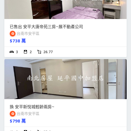
已售出 安平大唐帝苑三房~展不動產公司
台南市安平區
$738 萬
3
2
26.77
換 安平新悅城輕齡兩房~
台南市安平區
$798 萬