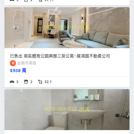
已售出 南區體育公園典雅三房公寓~展鴻圖不動產公司
台南市南區
$938 萬
3
2
32.1