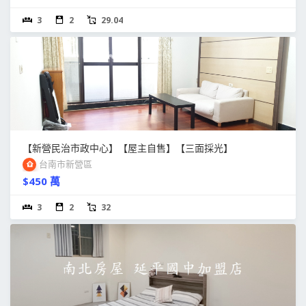
3
2
29.04
【新營民治市政中心】【屋主自售】【三面採光】
台南市新營區
$450 萬
3
2
32