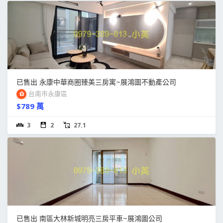
已售出 永康中華商圈臻美三房寓~展鴻圖不動產公司
台南市永康區
$789 萬
3
2
27.1
已售出 南區大林新城明亮三房平車~展鴻圖公司