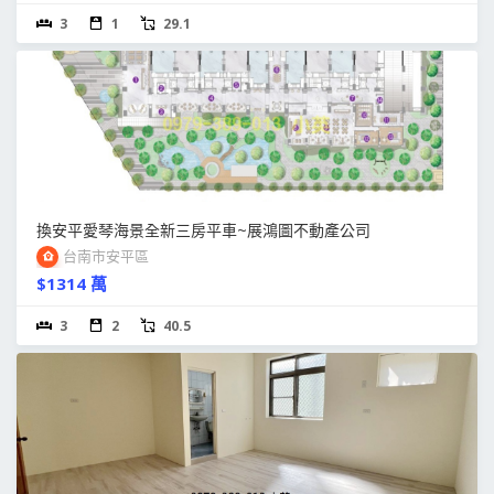
3
1
29.1
換安平愛琴海景全新三房平車~展鴻圖不動產公司
台南市安平區
$1314 萬
3
2
40.5