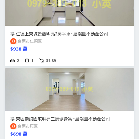
換 仁德上東城景觀明亮2房平車~展鴻圖不動產公司
台南市仁德區
$938 萬
2
1
31.89
換 東區崇誨國宅明亮三房健身寓~展鴻圖不動產公司
台南市東區
$698 萬