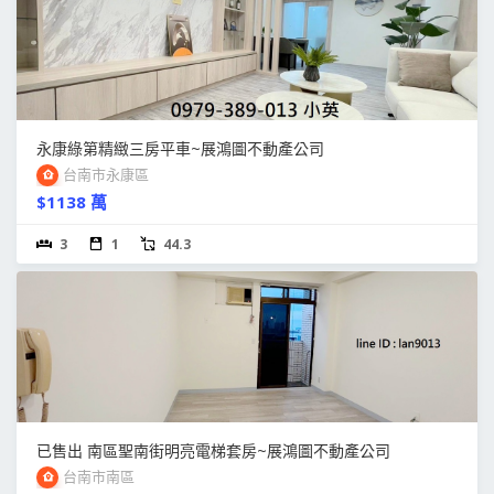
永康綠第精緻三房平車~展鴻圖不動產公司
台南市永康區
$1138 萬
3
1
44.3
已售出 南區聖南街明亮電梯套房~展鴻圖不動產公司
台南市南區