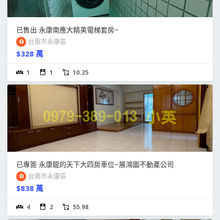
已售出 永康南應大精美電梯套房~
台南市永康區
$328 萬
1
1
10.25
已專簽 永康龍的天下大四房車位~展鴻圖不動產公司
台南市永康區
$838 萬
4
2
55.98