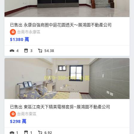
已售出 永康自強商圈中庭花園透天～展鴻圖不動產公司
台南市永康區
$1380 萬
4
3
54.38
已售出 東區江南天下精美電梯套房~展鴻圖不動產公司
台南市東區
$298 萬
1
1
6.92