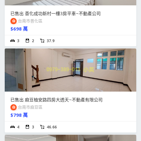
已售出 善化成功新村一樓3房平車~不動產公司
台南市善化區
$698 萬
3
2
37.9
已售出 麻豆柚安路四房大透天~不動產有限公司
台南市麻豆區
$798 萬
4
3
46.66