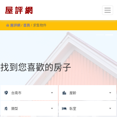
屋評網
/
首頁
/ 求售物件
找到您喜歡的房子
台南市
屋齡
類型
臥室