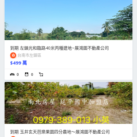
到期 左鎮光和臨路40米丙種建地~展鴻圖不動產公司
台南市左鎮區
$499 萬
0
0
到期 玉井玄天芭樂果園四分農地～展鴻圖不動產公司