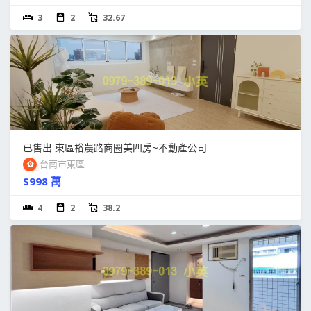
3
2
32.67
已售出 東區裕農路商圈美四房~不動產公司
台南市東區
$998 萬
4
2
38.2