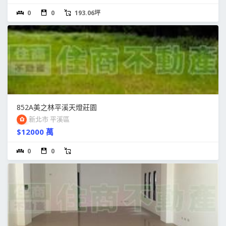
0
0
193.06坪
852A美之林平溪天燈莊園
新北市 平溪區
$12000 萬
0
0