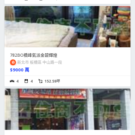
782BO橋峰氣派金碧輝煌
新北市 板橋區 中山路一段
$9000 萬
4
4
152.59坪