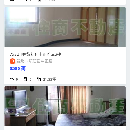
753BH迴龍捷運中正雅寓3樓
新北市 新莊區 中正路
$580 萬
0
0
21.33坪