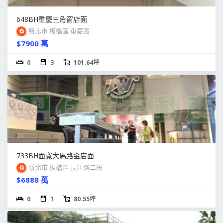
648BH重慶三角窗店面
新北市 板橋區 重慶路
$7900 萬
0
3
101.64坪
733BH面寬大馬路金店面
新北市 板橋區 長江路二段
$6888 萬
0
1
80.55坪