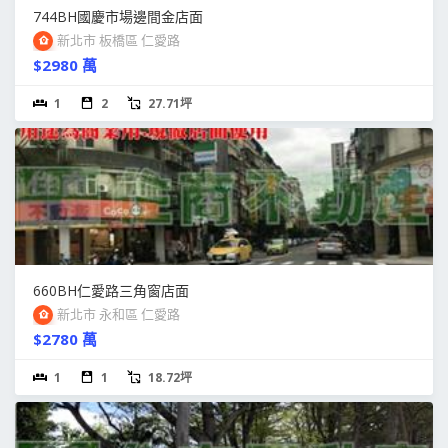
744BH國慶市場邊間金店面
新北市 板橋區 仁愛路
$2980 萬
1
2
27.71坪
660BH仁愛路三角窗店面
新北市 永和區 仁愛路
$2780 萬
1
1
18.72坪