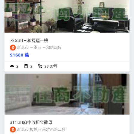
786BH三和捷運一樓
新北市 三重區 三和路四段
$1680 萬
2
2
23.37坪
311BH府中收租金雞母
新北市 板橋區 南雅西路二段