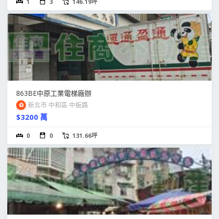
1
3
146.19坪
863BE中原工業電梯廠辦
新北市 中和區 中板路
$3200 萬
0
0
131.66坪