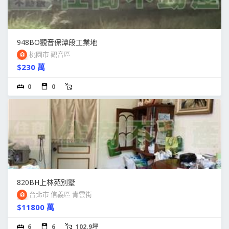
948BO觀音保潭段工業地
桃園市 觀音區
$230 萬
0
0
820BH上林苑別墅
台北市 信義區 青雲街
$11800 萬
6
6
102.9坪