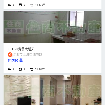
4
2
53.65坪
001BH青雲大透天
新北市 土城區 青雲路
$1780 萬
2
2
61.04坪