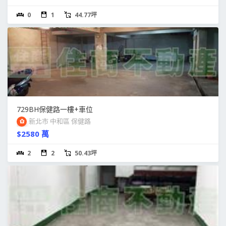
0
1
44.77坪
729BH保健路一樓+車位
新北市 中和區 保健路
$2580 萬
2
2
50.43坪