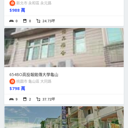
新北市 永和區 永元路
$988 萬
0
0
24.73坪
654BO高投報銘傳大學龜山
桃園市 龜山區 大同路
$798 萬
9
2
37.72坪