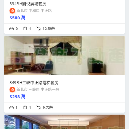
334BH凱悅廣場套房
新北市 中和區 中正路
$580 萬
0
1
12.59坪
349BH三峽中正路電梯套房
新北市 三峽區 中正路一段
$298 萬
1
1
9.72坪