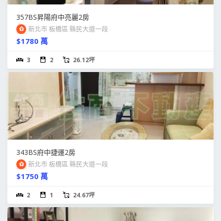
357BS昇陽府中亮麗2房
新北市 板橋區 縣民大道一段
$1780 萬
3
2
26.12坪
343BS府中捷運2房
新北市 板橋區 縣民大道一段
$1750 萬
2
1
24.67坪