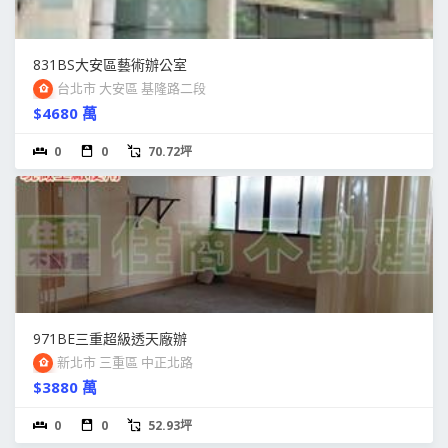
831BS大安區藝術辦公室
台北市 大安區 基隆路二段
$4680 萬
0
0
70.72坪
971BE三重超級透天廠辦
新北市 三重區 中正北路
$3880 萬
0
0
52.93坪