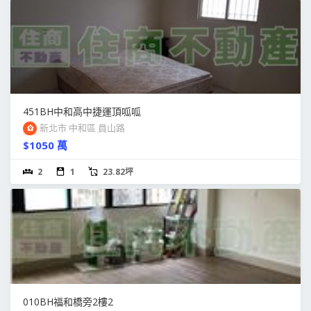
451BH中和高中捷運頂呱呱
新北市 中和區 員山路
$1050 萬
2
1
23.82坪
010BH福和橋旁2樓2