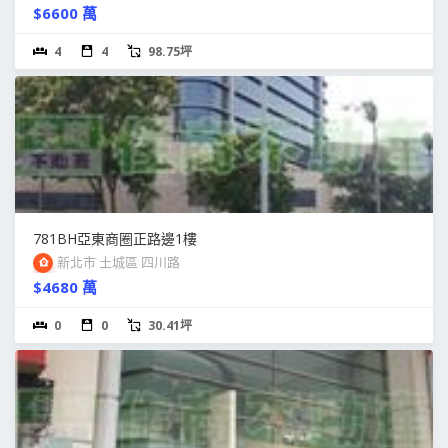
$6600 萬
4
4
98.75坪
781BH亞東商圈正路邊1樓
新北市 土城區 四川路
$4680 萬
0
0
30.41坪