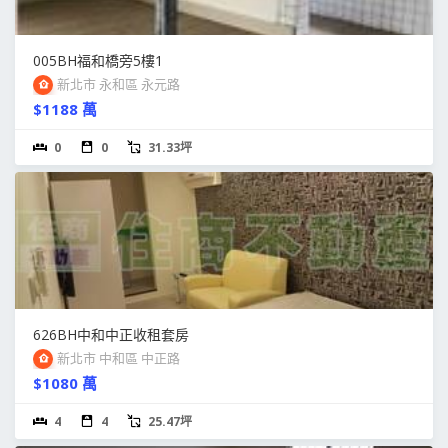
005BH福和橋旁5樓1
新北市 永和區 永元路
$1188 萬
0
0
31.33坪
626BH中和中正收租套房
新北市 中和區 中正路
$1080 萬
4
4
25.47坪