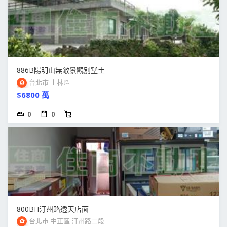
886B陽明山無敵景觀別墅土
台北市 士林區
$6800 萬
0
0
800BH汀州路透天店面
台北市 中正區 汀州路二段