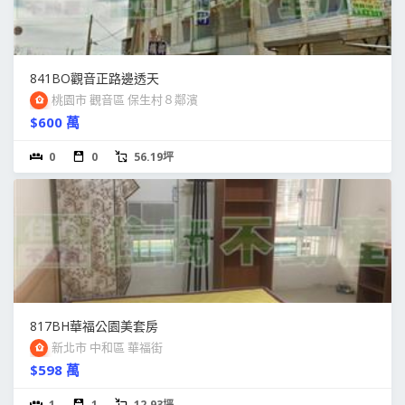
841BO觀音正路邊透天
桃園市 觀音區 保生村８鄰濱
$600 萬
0
0
56.19坪
817BH華福公園美套房
新北市 中和區 華福街
$598 萬
1
1
12.93坪