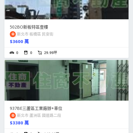
502BO新板特區壹樓
新北市 板橋區 民安街
$3600 萬
0
0
29.99坪
937BE三蘆區工業廠辦+車位
新北市 蘆洲區 國道路二段
$3380 萬