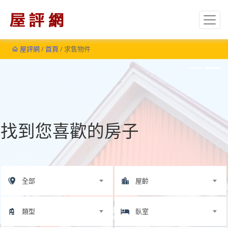
屋評網
/
首頁
/ 求售物件
找到您喜歡的房子
全部
屋齡
類型
臥室