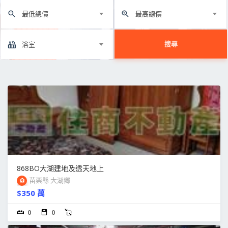
最低總價
最高總價
搜尋
浴室
868BO大湖建地及透天地上
苗栗縣 大湖鄉
$350 萬
0
0