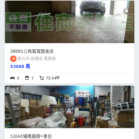
388BS三角窗寬面金店
新北市 板橋區 重慶路
$3688 萬
3
1
72.54坪
526AE埔墘廠辦+車位