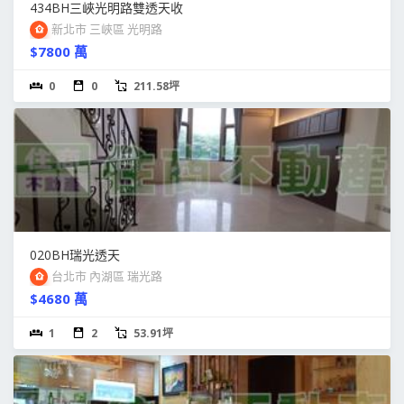
434BH三峽光明路雙透天收
新北市 三峽區 光明路
$7800 萬
0
0
211.58坪
020BH瑞光透天
台北市 內湖區 瑞光路
$4680 萬
1
2
53.91坪