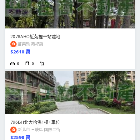
2078AHO近苑裡車站建地
苗栗縣 苑裡鎮
$2610 萬
0
0
796BH北大哈佛1樓+車位
新北市 三峽區 國際二街
$2598 萬