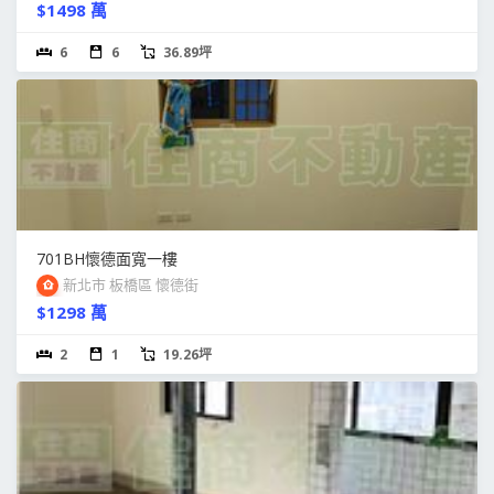
$1498 萬
6
6
36.89坪
701BH懷德面寬一樓
新北市 板橋區 懷德街
$1298 萬
2
1
19.26坪