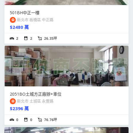
501BH中正一樓
新北市 板橋區 中正路
$2480 萬
2
2
26.35坪
2051BO土城方正廠辦+車位
新北市 土城區 永豐路
$2396 萬
0
0
76.76坪