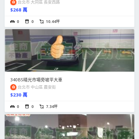
台北市 大同區 長安西路
$268 萬
0
0
10.44坪
340BS晴光市場旁坡平大車
台北市 中山區 農安街
$230 萬
0
0
7.34坪