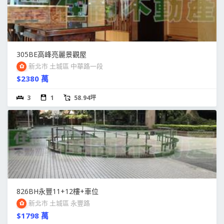
305BE高峰亮麗景觀屋
新北市 土城區 中華路一段
$2380 萬
3
1
58.94坪
826BH永豐11+12樓+車位
新北市 土城區 永豐路
$1798 萬