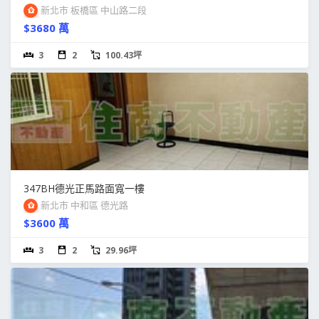
新北市 板橋區 中山路二段
$3680 萬
3
2
100.43坪
347BH德光正馬路面寬一樓
新北市 中和區 德光路
$3600 萬
3
2
29.96坪